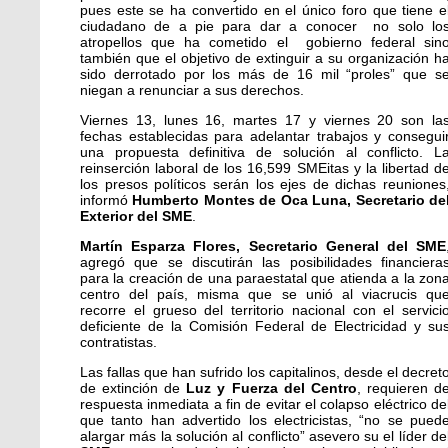
pues este se ha convertido en el único foro que tiene e
ciudadano de a pie para dar a conocer no solo lo
atropellos que ha cometido el gobierno federal sin
también que el objetivo de extinguir a su organización h
sido derrotado por los más de 16 mil “proles” que s
niegan a renunciar a sus derechos.
Viernes 13, lunes 16, martes 17 y viernes 20 son la
fechas establecidas para adelantar trabajos y consegui
una propuesta definitiva de solución al conflicto. L
reinserción laboral de los 16,599 SMEitas y la libertad d
los presos políticos serán los ejes de dichas reuniones
informó
Humberto Montes de Oca Luna, Secretario de
Exterior del SME
.
Martín Esparza Flores, Secretario General del SME
agregó que se discutirán las posibilidades financiera
para la creación de una paraestatal que atienda a la zon
centro del país, misma que se unió al viacrucis qu
recorre el grueso del territorio nacional con el servici
deficiente de la Comisión Federal de Electricidad y su
contratistas.
Las fallas que han sufrido los capitalinos, desde el decret
de extinción de
Luz y Fuerza del Centro
, requieren d
respuesta inmediata a fin de evitar el colapso eléctrico de
que tanto han advertido los electricistas, “no se pued
alargar más la solución al conflicto” asevero su el líder de