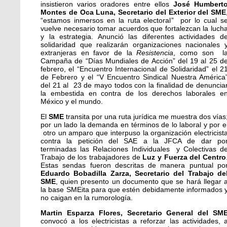
insistieron varios oradores entre ellos
José Humbert
Montes de Oca Luna, Secretario del Exterior del SME
“estamos inmersos en la ruta electoral” por lo cual s
vuelve necesario tomar acuerdos que fortalezcan la luch
y la estrategia. Anunció las diferentes actividades d
solidaridad que realizarán organizaciones nacionales 
extranjeras en favor de la
Resistencia
, como son l
Campaña de “Días Mundiales de Acción” del 19 al 25 d
febrero, el “Encuentro Internacional de Solidaridad” el 2
de Febrero y el “V Encuentro Sindical Nuestra América
del 21 al 23 de mayo todos con la finalidad de denuncia
la embestida en contra de los derechos laborales e
México y el mundo.
El
SME
transita por una ruta jurídica me muestra dos vías
por un lado la demanda en términos de lo laboral y por e
otro un amparo que interpuso la organización electricist
contra la petición del SAE a la JFCA de dar po
terminadas las Relaciones Individuales y Colectivas d
Trabajo de los trabajadores de
Luz y Fuerza del Centro
Estas sendas fueron descritas de manera puntual po
Eduardo Bobadilla Zarza, Secretario del Trabajo de
SME
, quien presento un documento que se hará llegar 
la base SMEita para que estén debidamente informados 
no caigan en la rumorología.
Martin Esparza Flores, Secretario General del SM
convocó a los electricistas a reforzar las actividades, 