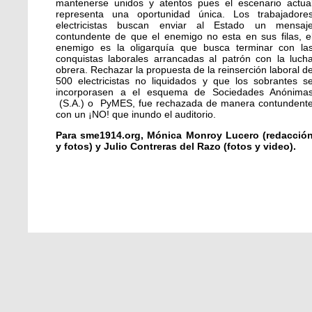
mantenerse unidos y atentos pues el escenario actua
representa una oportunidad única. Los trabajadore
electricistas buscan enviar al Estado un mensaj
contundente de que el enemigo no esta en sus filas, e
enemigo es la oligarquía que busca terminar con la
conquistas laborales arrancadas al patrón con la luch
obrera. Rechazar la propuesta de la reinserción laboral d
500 electricistas no liquidados y que los sobrantes s
incorporasen a el esquema de Sociedades Anónima
(S.A.) o PyMES, fue rechazada de manera contundent
con un ¡NO! que inundo el auditorio.
Para sme1914.org, Mónica Monroy Lucero (redacció
y fotos) y Julio Contreras del Razo (fotos y video).