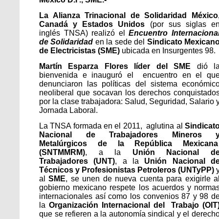
La Alianza Trinacional de Solidaridad México
Canadá y Estados Unidos
(por sus siglas e
inglés TNSA) realizó el
Encuentro Internaciona
de Solidaridad
en la sede del
Sindicato Mexican
de Electricistas (SME)
ubicada en Insurgentes 98.
Martín Esparza Flores líder del SME
dió l
bienvenida e inauguró el encuentro en el qu
denunciaron las políticas del sistema económic
neoliberal que socavan los derechos conquistado
por la clase trabajadora: Salud, Seguridad, Salario 
Jornada Laboral.
La TNSA formada en el 2011, aglutina al
Sindicat
Nacional de Trabajadores Mineros 
Metalúrgicos de la República Mexican
(SNTMMRM)
, a la
Unión Nacional d
Trabajadores (UNT)
, a la
Unión Nacional d
Técnicos y Profesionistas Petroleros (UNTyPP)
al
SME
, se unen de nueva cuenta para exigirle a
gobierno mexicano respete los acuerdos y norma
internacionales así como los convenios 87 y 98 d
la
Organización Internacional del Trabajo (OIT
que se refieren a la autonomía sindical y el derech