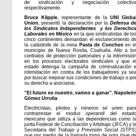
de sindicación y negociación colectiv
respectivamente.
Bruce Klipple
, representante de la
UNI Globa
Union
, presentó la declaración por la
Defensa d
los Sindicatos Independientes y los Derecho
Laborales en México
en la que sindicalistas de lo
cinco continentes demandan el esclarecimiento d
la catástrofe de la mina
Pasta de Conchos
en e
municipio de Nueva Rosita, Coahuila. Alto a lo
contratos de protección patronales y la intromisió
en los procesos electorales sindicales y que e
estado detenga la campaña de criminalización 
intimidación en contra de los trabajadores ya se
por buscar mejorar sus condiciones de trabajo o po
su derecho a asociarse.
“El futuro es nuestro, vamos a ganar”.
Napoleó
Gómez Urrutia
Electricistas, pilotos y mineros se unen par
contrarrestar el
modus operandi
del estad
mexicano que utiliza a las dependencias como l
junta Federal de Conciliación y Arbitraje (JFCA) y l
Secretaria del Trabajo y Previsión Social (STPS
que por medio de la llamada toma de nota (que d