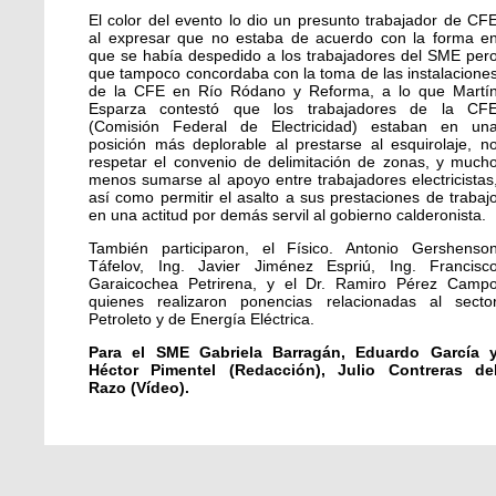
El color del evento lo dio un presunto trabajador de CF
al expresar que no estaba de acuerdo con la forma e
que se había despedido a los trabajadores del SME per
que tampoco concordaba con la toma de las instalacione
de la CFE en Río Ródano y Reforma, a lo que Martí
Esparza contestó que los trabajadores de la CF
(Comisión Federal de Electricidad) estaban en un
posición más deplorable al prestarse al esquirolaje, n
respetar el convenio de delimitación de zonas, y much
menos sumarse al apoyo entre trabajadores electricistas
así como permitir el asalto a sus prestaciones de trabaj
en una actitud por demás servil al gobierno calderonista.
También participaron, el
Físico. Antonio Gershenso
Táfelov,
Ing. Javier Jiménez Espriú
,
Ing. Francisc
Garaicochea Petrirena,
y el Dr.
Ramiro Pérez Camp
quienes realizaron ponencias relacionadas al secto
Petroleto y de Energía Eléctrica.
Para el SME Gabriela Barragán, Eduardo García 
Héctor Pimentel (Redacción), Julio Contreras de
Razo (Vídeo).