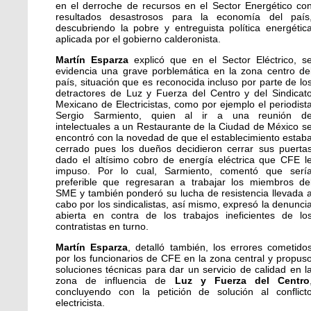
en el derroche de recursos en el Sector Energético co
resultados desastrosos para la economía del país
descubriendo la pobre y entreguista política energétic
aplicada por el gobierno calderonista.
Martín Esparza
explicó que en el Sector Eléctrico, s
evidencia una grave porblemática en la zona centro de
país, situación que es reconocida incluso por parte de lo
detractores de Luz y Fuerza del Centro y del Sindicat
Mexicano de Electricistas, como por ejemplo el periodist
Sergio Sarmiento, quien al ir a una reunión d
intelectuales a un Restaurante de la Ciudad de México s
encontró con la novedad de que el establecimiento estab
cerrado pues los dueños decidieron cerrar sus puerta
dado el altísimo cobro de energía eléctrica que CFE l
impuso. Por lo cual, Sarmiento, comentó que serí
preferible que regresaran a trabajar los miembros de
SME y también ponderó su lucha de resistencia llevada 
cabo por los sindicalistas, así mismo, expresó la denunci
abierta en contra de los trabajos ineficientes de lo
contratistas en turno.
Martín Esparza
, detalló también, los errores cometido
por los funcionarios de CFE en la zona central y propus
soluciones técnicas para dar un servicio de calidad en l
zona de influencia de
Luz y Fuerza del Centro
concluyendo con la petición de solución al conflict
electricista.