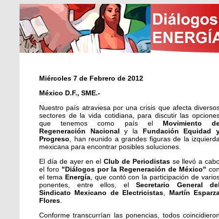
Miércoles 7 de Febrero de 2012
México D.F., SME.-
Nuestro país atraviesa por una crisis que afecta diverso
sectores de la vida cotidiana, para discutir las opcione
que tenemos como país el
Movimiento d
Regeneración Nacional
y la
Fundación Equidad 
Progreso
, han reunido a grandes figuras de la izquierd
mexicana para encontrar posibles soluciones.
El día de ayer en el
Club de Periodistas
se llevó a cab
el foro
"Diálogos por la Regeneración de México"
co
el tema
Energía
, que contó con la participación de vario
ponentes, entre ellos, el
Secretario General de
Sindicato Mexicano de Electricistas
,
Martín Esparz
Flores
.
Conforme transcurrían las ponencias, todos coincidiero