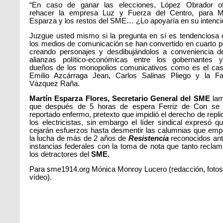
“En caso de ganar las elecciones, López Obrador of
rehacer la empresa Luz y Fuerza del Centro, para M
Esparza y los restos del SME… ¿Lo apoyaría en su intenci
Juzgue usted mismo si la pregunta en sí es tendenciosa 
los medios de comunicación se han convertido en cuarto p
creando personajes y desdibujándolos a conveniencia d
alianzas político-económicas entre los gobernantes 
dueños de los monopolios comunicativos como es el ca
Emilio Azcárraga Jean, Carlos Salinas Pliego y la Fa
Vázquez Raña.
Martín Esparza Flores, Secretario General del SME
lam
que después de 5 horas de espera Ferriz de Con se 
reportado enfermo, pretexto que impidió el derecho de repli
los electricistas, sin embargo el líder sindical expresó q
cejarán esfuerzos hasta desmentir las calumnias que em
la lucha de más de 2 años de
Resistencia
reconocidos ant
instancias federales con la toma de nota que tanto recla
los detractores del
SME.
Para sme1914.org Mónica Monroy Lucero (redacción, fotos
vídeo).