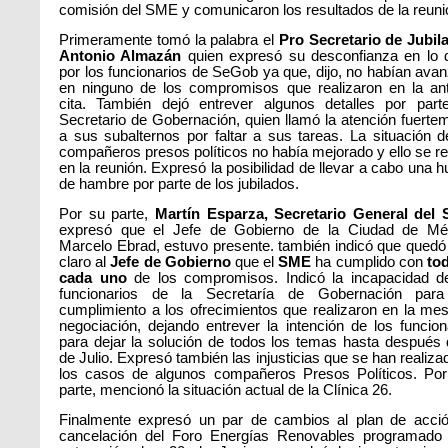
comisión del SME y comunicaron los resultados de la reuni
Primeramente tomó la palabra el
Pro Secretario de Jubil
Antonio Almazán
quien expresó su desconfianza en lo 
por los funcionarios de SeGob ya que, dijo, no habían ava
en ninguno de los compromisos que realizaron en la ant
cita. También dejó entrever algunos detalles por part
Secretario de Gobernación, quien llamó la atención fuerte
a sus subalternos por faltar a sus tareas. La situación d
compañeros presos políticos no había mejorado y ello se re
en la reunión. Expresó la posibilidad de llevar a cabo una h
de hambre por parte de los jubilados.
Por su parte,
Martín Esparza, Secretario General del
expresó que el Jefe de Gobierno de la Ciudad de Mé
Marcelo Ebrad, estuvo presente. también indicó que qued
claro al
Jefe de Gobierno
que el
SME
ha cumplido con
tod
cada uno
de los compromisos. Indicó la incapacidad d
funcionarios de la Secretaría de Gobernación para
cumplimiento a los ofrecimientos que realizaron en la me
negociación, dejando entrever la intención de los funcion
para dejar la solución de todos los temas hasta después 
de Julio. Expresó también las injusticias que se han realiza
los casos de algunos compañeros Presos Políticos. Por
parte, mencionó la situación actual de la Clínica 26.
Finalmente expresó un par de cambios al plan de acció
cancelación del Foro Energías Renovables programado