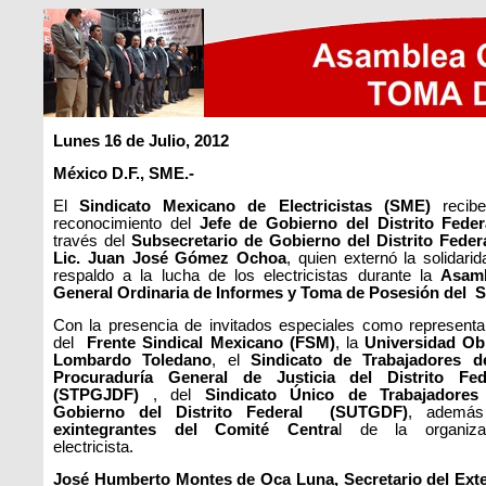
Lunes 16 de Julio, 2012
México D.F., SME.-
El
Sindicato Mexicano de Electricistas (SME)
recib
reconocimiento del
Jefe de Gobierno del Distrito Feder
través del
Subsecretario de Gobierno del Distrito Federa
Lic. Juan José Gómez Ochoa
, quien externó la solidari
respaldo a la lucha de los electricistas durante la
Asam
General Ordinaria de Informes y Toma de Posesión del
Con la presencia de invitados especiales como representa
del
Frente Sindical Mexicano (FSM)
, la
Universidad Ob
Lombardo Toledano
, el
Sindicato de Trabajadores d
Procuraduría General de Justicia del Distrito Fed
(STPGJDF)
, del
Sindicato Único de Trabajadores
Gobierno del Distrito Federal (SUTGDF)
, ademá
exintegrantes del Comité Centra
l de la organiza
electricista.
José Humberto Montes de Oca Luna, Secretario del Exte