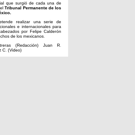
ial que surgió de cada una de
 el
Tribunal Permanente de los
éxico.
etende realizar una serie de
cionales e internacionales para
ncabezados por Felipe Calderón
echos de los mexicanos.
treras (Redacción) Juan R.
 C. (Video)