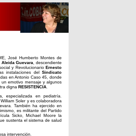
 SME, José Humberto Montes de
a
Aleida Guevara
, descendiente
social y Revolucionario
Ernesto
as instalaciones del
Sindicato
das en Antonio Caso 45, donde
E
un emotivo mensaje y algunos
tra digna
RESISTENCIA
.
 especializada en pediatría.
 William Soler y es colaboradora
evara. También ha ejercido en
mismo, es militante del Partido
cula Sicko, Michael Moore la
 que sustenta el sistema de salud
sa intervención.