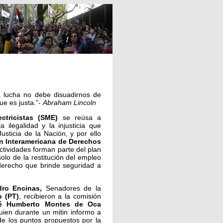
a lucha no debe disuadirnos de
e es justa.”-
Abraham Lincoln
tricistas (SME)
se reúsa a
a ilegalidad y la injusticia que
sticia de la Nación, y por ello
n Interamericana de Derechos
actividades forman parte del plan
lo de la restitución del empleo
derecho que brinde seguridad a
ro Encinas,
Senadores de la
o (PT)
, recibieron a la comisión
é Humberto Montes de Oca
ien durante un mitin informo a
 los puntos propuestos por la