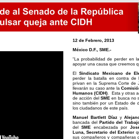
12 de Febrero, 2013
México D.F., SME.-
“La probabilidad de perder en l
apoyar una causa que creemos qu
El
Sindicato Mexicano de Elec
perder la batalla en contra de l
privan en la Suprema Corte de Ju
llevarán su caso ante la
Comisió
Humanos (CIDH)
. Esta y otras 
de acción del
SME
en busca no so
sino también por un Estado de 
los ciudadanos de este país.
Manuel Bartlett Díaz
y
Alejand
bancada del
Partido del Trabaj
del
SME
encabezada por
Jos
Luna, Secretario del Exterior
qu
sus compañeros y compañeras de