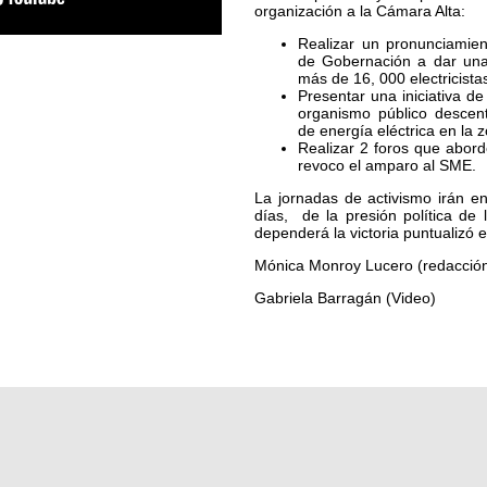
organización a la Cámara Alta:
Realizar un pronunciamien
de Gobernación a dar una s
más de 16, 000 electricist
Presentar una iniciativa d
organismo público descent
de energía eléctrica en la z
Realizar 2 foros que abor
revoco el amparo al SME.
La jornadas de activismo irán 
días, de la presión política de 
dependerá la victoria puntualizó 
Mónica Monroy Lucero (redacció
Gabriela Barragán (Video)