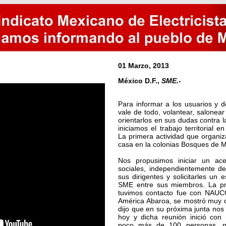
01 Marzo, 2013
México D.F.,
SME.-
Para informar a los usuarios y de
vale de todo, volantear, salonear
orientarlos en sus dudas contra
iniciamos el trabajo territorial
La primera actividad que organi
casa en la colonias Bosques de 
Nos propusimos iniciar un ace
sociales, independientemente de
sus dirigentes y solicitarles un
SME entre sus miembros. La pr
tuvimos contacto fue con NAUCO
América Abaroa, se mostró muy 
dijo que en su próxima junta nos
hoy y dicha reunión inició con 
poco más de 100 personas, pr