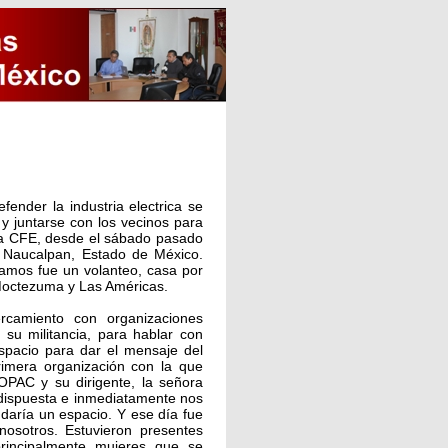
fender la industria electrica se
 y juntarse con los vecinos para
 la CFE, desde el sábado pasado
 en Naucalpan, Estado de México.
zamos fue un volanteo, casa por
Moctezuma y Las Américas.
rcamiento con organizaciones
 su militancia, para hablar con
 espacio para dar el mensaje del
imera organización con la que
PAC y su dirigente, la señora
dispuesta e inmediatamente nos
 daría un espacio. Y ese día fue
nosotros. Estuvieron presentes
incipalmente mujeres que se