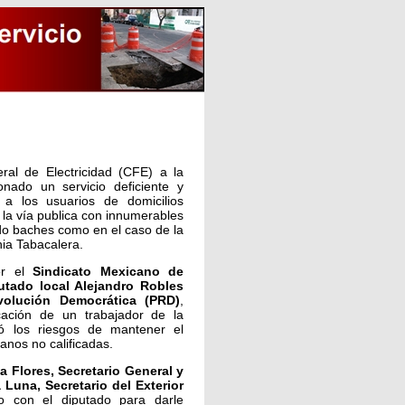
ral de Electricidad (CFE) a la
nado un servicio deficiente y
 a los usuarios de domicilios
la vía publica con innumerables
do baches como en el caso de la
nia Tabacalera.
or el
Sindicato Mexicano de
utado local Alejandro Robles
volución Democrática (PRD)
,
cación de un trabajador de la
ó los riesgos de mantener el
anos no calificadas.
a Flores, Secretario General y
una, Secretario del Exterior
o con el diputado para darle