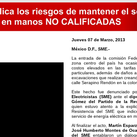
Jueves 07 de Marzo, 2013
México D.F.,
SME.-
La entrada de la comisión Fede
zona centro del país ha ocasio
costos elevados en las tarifas
particulares, además de daños a 
excavaciones que realizan crean
calle Serapino Rendón en la colo
Este hecho fue denunciado p
Electricistas (SME)
ante el
dip
Gómez del Partido de la Re
quien estuvo atento a la expli
Resistencia del SME que indic
servicio de energía eléctrica en m
Al finalizar el acto,
Martín Esparz
José Humberto Montes de Oca L
del SME
entablaron un diálog