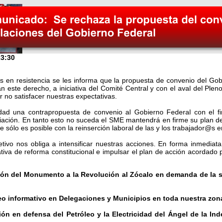
23:30
en resistencia se les informa que la propuesta de convenio del Gobi
este derecho, a iniciativa del Comité Central y con el aval del Plen
r no satisfacer nuestras expectativas.
dad una contrapropuesta de convenio al Gobierno Federal con el f
iación. En tanto esto no suceda el SME mantendrá en firme su plan d
ue sólo es posible con la reinserción laboral de las y los trabajador@s e
etivo nos obliga a intensificar nuestras acciones. En forma inmedia
ativa de reforma constitucional e impulsar el plan de acción acordado 
ión del Monumento a la Revolución al Zócalo en demanda de la so
eo informativo en Delegaciones y Municipios en toda nuestra zon
ón en defensa del Petróleo y la Electricidad del Ángel de la In