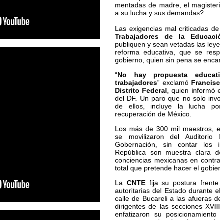
mentadas de madre, el magisteri
a su lucha y sus demandas?
Las exigencias mal criticadas de
Trabajadores de la Educac
publiquen y sean vetadas las ley
reforma educativa, que se res
gobierno, quien sin pena se enca
“
No hay propuesta educati
trabajadores
” exclamó
Francis
Distrito Federal
, quien informó 
del DF. Un paro que no solo invo
de ellos, incluye la lucha p
recuperación de México.
Los más de 300 mil maestros, el
se movilizaron del Auditorio
Gobernación, sin contar los i
República son muestra clara d
conciencias mexicanas en contra
total que pretende hacer el gobie
La
CNTE
fija su postura frente
autoritarias del Estado durante e
calle de Bucareli a las afueras 
dirigentes de las secciones XVII
enfatizaron su posicionamiento