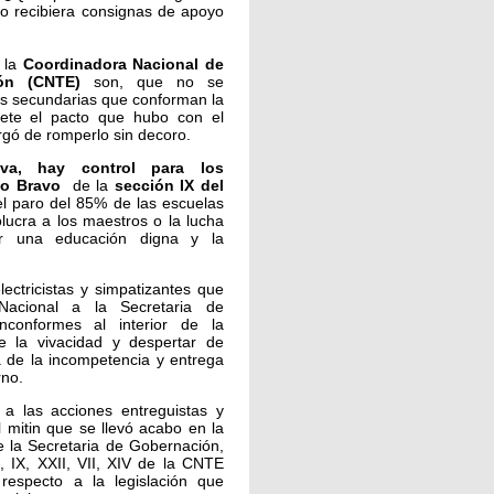
o recibiera consignas de apoyo
 la
Coordinadora Nacional de
ión (CNTE)
son, que no se
es secundarias que conforman la
pete el pacto que hubo con el
rgó de romperlo sin decoro.
va, hay control para los
co Bravo
de la
sección IX del
el paro del 85% de las escuelas
lucra a los maestros o la lucha
or una educación digna y la
ectricistas y simpatizantes que
 Nacional a la Secretaria de
nconformes al interior de la
e la vivacidad y despertar de
 de la incompetencia y entrega
rno.
 a las acciones entreguistas y
l mitin que se llevó acabo en la
de la Secretaria de Gobernación,
I, IX, XXII, VII, XIV de la CNTE
 respecto a la legislación que