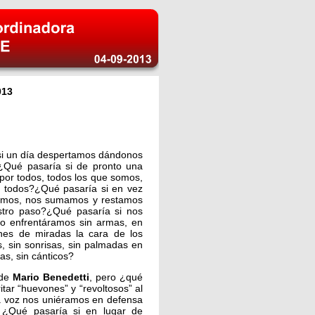
013
i un día despertamos dándonos
Qué pasaría si de pronto una
a por todos, todos los que somos,
o todos?¿Qué pasaría si en vez
icamos, nos sumamos y restamos
stro paso?¿Qué pasaría si nos
o enfrentáramos sin armas, en
lones de miradas la cara de los
s, sin sonrisas, sin palmadas en
tas, sin cánticos?
 de
Mario Benedetti
, pero ¿qué
ritar “huevones” y “revoltosos” al
la voz nos uniéramos en defensa
 ¿Qué pasaría si en lugar de