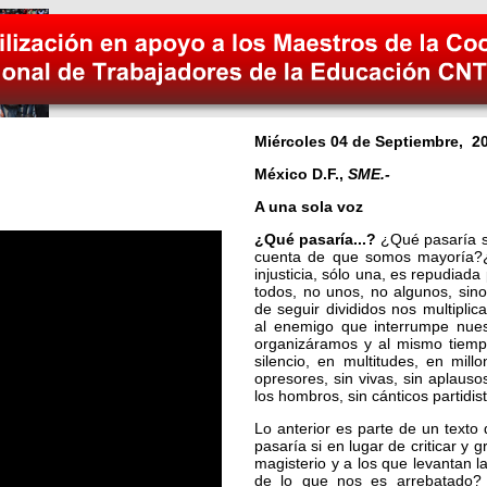
Miércoles 04 de Septiembre, 2
México D.F.,
SME.-
A una sola voz
¿Qué pasaría...?
¿Qué pasaría s
cuenta de que somos mayoría?¿
injusticia, sólo una, es repudiad
todos, no unos, no algunos, sin
de seguir divididos nos multipl
al enemigo que interrumpe nue
organizáramos y al mismo tiemp
silencio, en multitudes, en mil
opresores, sin vivas, sin aplauso
los hombros, sin cánticos partidis
Lo anterior es parte de un texto
pasaría si en lugar de criticar y g
magisterio y a los que levantan 
de lo que nos es arrebatado?