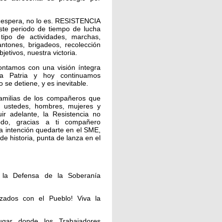
a espera, no lo es. RESISTENCIA
este periodo de tiempo de lucha
ipo de actividades, marchas,
ntones, brigadeos, recolección
jetivos, nuestra victoria.
ontamos con una visión íntegra
ra Patria y hoy continuamos
 se detiene, y es inevitable.
familias de los compañeros que
in ustedes, hombres, mujeres y
r adelante, la Resistencia no
odo, gracias a ti compañero
oda intención quedarte en el SME,
de historia, punta de lanza en el
r la Defensa de la Soberanía
izados con el Pueblo! Viva la
lugar donde los Trabajadores