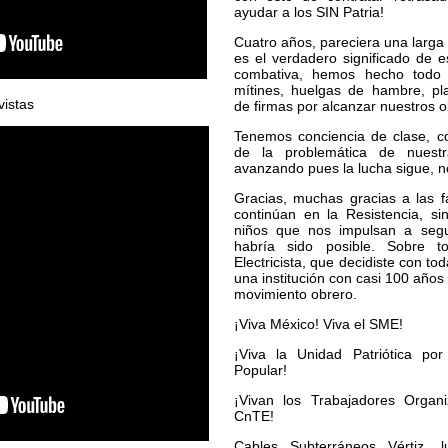
ayudar a los SIN Patria!
Cuatro años, pareciera una larg
es el verdadero significado de 
combativa, hemos hecho todo t
mítines, huelgas de hambre, pla
vistas
de firmas por alcanzar nuestros ob
Tenemos conciencia de clase, c
de la problemática de nuest
avanzando pues la lucha sigue, no
Gracias, muchas gracias a las 
continúan en la Resistencia, s
niños que nos impulsan a segui
habría sido posible. Sobre t
Electricista, que decidiste con t
una institución con casi 100 años 
movimiento obrero.
¡Viva México! Viva el SME!
¡Viva la Unidad Patriótica po
Popular!
¡Vivan los Trabajadores Organ
CnTE!
Cables Subterráneos Vértiz, 