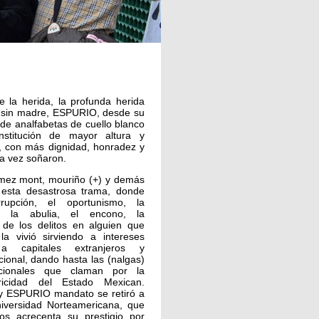
la herida, la profunda herida
 y sin madre, ESPURIO, desde su
 de analfabetas de cuello blanco
nstitución de mayor altura y
, con más dignidad, honradez y
na vez soñaron.
omez mont, mouriño (+) y demás
 esta desastrosa trama, donde
rupción, el oportunismo, la
o, la abulia, el encono, la
r de los delitos en alguien que
la vivió sirviendo a intereses
o a capitales extranjeros y
ional, dando hasta las (nalgas)
acionales que claman por la
ricidad del Estado Mexican.
o y ESPURIO mandato se retiró a
iversidad Norteamericana, que
os acrecenta su prestigio por