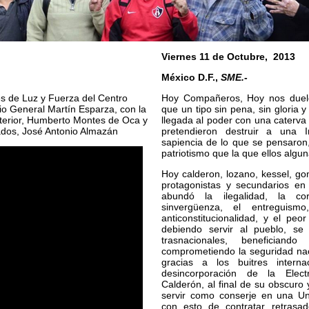
Viernes 11 de Octubre, 2013
México D.F.,
SME.-
es de Luz y Fuerza del Centro
Hoy Compañeros, Hoy nos duele 
o General Martín Esparza, con la
que un tipo sin pena, sin gloria
Exterior, Humberto Montes de Oca y
llegada al poder con una caterva
lados, José Antonio Almazán
pretendieron destruir a una I
sapiencia de lo que se pensaron
patriotismo que la que ellos algu
Hoy calderon, lozano, kessel, g
protagonistas y secundarios en
abundó la ilegalidad, la cor
sinvergüenza, el entreguism
anticonstitucionalidad, y el peo
debiendo servir al pueblo, se 
trasnacionales, beneficiand
comprometiendo la seguridad nac
gracias a los buitres intern
desincorporación de la Elect
Calderón, al final de su obscur
servir como conserje en una Un
con esto de contratar retrasad