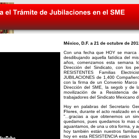
México, D.F. a 21 de octubre de 201
Con una fecha que HOY se marca a
desdibujando aquella fatídica del
años, comenzamos esta semana los
Dirección del Sindicato, con los p
RESISTENTES Familias Electri
JUBILACIONES de 1,400 Compañeros,
con la firma de un Convenio Marco 
Dirección del SME, la segob y de l
movilización de a Resistencia de
trabajadores del Sindicato Mexicano de
Hoy en palabras del Secretario G
Flores
, durante el acto realizado en 
"...gracias a que obtenemos un sind
quedamos, pues quedamos lo mas co
aguantamos, de una u otra forma, y 
hoy también están nuestros famili
hoy en esta RESISTENCIA están los U