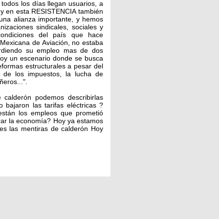
todos los días llegan usuarios, a
?, y en esta RESISTENCIA también
na alianza importante, y hemos
izaciones sindicales, sociales y
ondiciones del país que hace
Mexicana de Aviación, no estaba
rdiendo su empleo mas de dos
 hoy un escenario donde se busca
formas estructurales a pesar del
 de los impuestos, la lucha de
eros...".
 calderón podemos describirlas
bajaron las tarifas eléctricas ?
están los empleos que prometió
rar la economía? Hoy ya estamos
es las mentiras de calderón Hoy