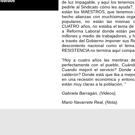
de luz impagable, y aquí los tenemos 
pedirle al Sindicato cómo les ayuda
están los MAESTROS, que tenemos u
hecho alianzas con muchísimas organ
populares, no están las mismas c
CUATRO años, no estaba el tema de 
a Reforma Laboral donde están pe
millones y medio de trabajadores, y
a través del Gobierno imponer sus Re
descontento nacional como el tema
RESISTENCIA no termina aquí compañ
"Hoy a cuatro años las mentiras de
perfectamente con el pueblo, Cuándo 
Cuando mejoró el servicio? Donde 
calderón? Donde está que iba a mejo
en una recesión económica y entonc
están muy claras a la población, "
Gabriela Barragán, (Videos),
Mario Navarrete Real, (Nota).