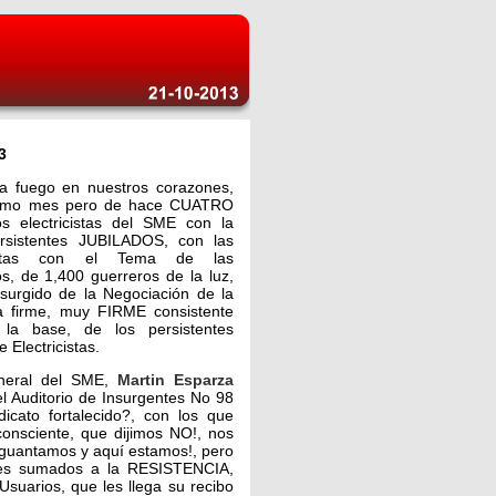
3
 fuego en nuestros corazones,
 mismo mes pero de hace CUATRO
 electricistas del SME con la
ersistentes JUBILADOS, con las
cistas con el Tema de las
 de 1,400 guerreros de la luz,
surgido de la Negociación de la
a firme, muy FIRME consistente
 la base, de los persistentes
 Electricistas.
eneral del SME,
Martin Esparza
el Auditorio de Insurgentes No 98
icato fortalecido?, con los que
nsciente, que dijimos NO!, nos
aguantamos y aquí estamos!, pero
ares sumados a la RESISTENCIA,
suarios, que les llega su recibo