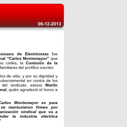
xicano de Electricistas
fue
nal “Carlos Montemayor”
que
es civiles, la
Comisión de la
amiliares del prolífico escritor.
os de vida, y por su dignidad y
 gubernamental en contra de los
del sindicato, estuvo
Martín
eral
, quién agradeció el honor a
Carlos Montemayor es para
 se mantuvieron firmes por
anización sindical que va a
der la industria eléctrica
”