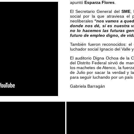
apuntó
Esparza Flores
.
El Secretario General del
SME
,
social por la que atraviesa el
neoliberales
“nos vamos a queda
donde nos dé, sí es nuestra v
no lo hacemos las futuras ge
futuro de empleo digno, de vid
También fueron reconocidos: el
luchador social Ignacio del Valle y
El auditorio Digna Ochoa de la
del Distrito Federal sirvió de m
los machetes de Atenco, la fuerza
de Julio por sacar la verdad y 
para seguir luchando por un país
Gabriela Barragán