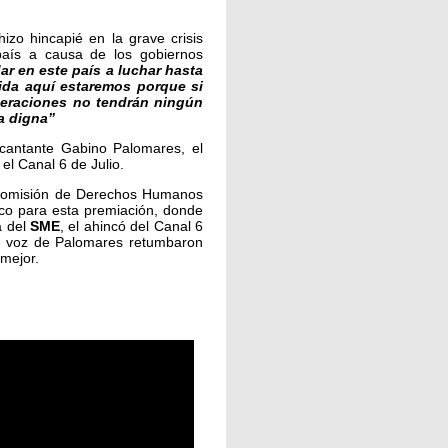
 hizo hincapié en la grave crisis
 país a causa de los gobiernos
r en este país a luchar hasta
ida aquí estaremos porque si
neraciones no tendrán ningún
a digna”
 cantante Gabino Palomares, el
 el Canal 6 de Julio.
 Comisión de Derechos Humanos
arco para esta premiación, donde
 del
SME
, el ahincó del Canal 6
la voz de Palomares retumbaron
 mejor.