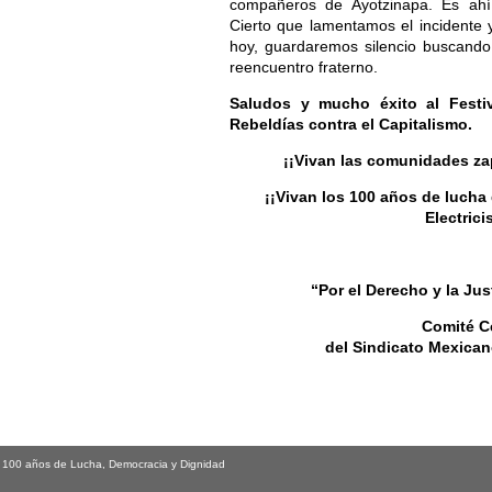
compañeros de Ayotzinapa. Es ah
Cierto que lamentamos el incidente 
hoy, guardaremos silencio buscando
reencuentro fraterno.
Saludos y mucho éxito al
Festi
Rebeldías contra el Capitalismo.
¡¡Vivan las comunidades zap
¡¡Vivan los 100 años de lucha
Electrici
“Por el Derecho y la Jus
Comité C
del Sindicato Mexicano
a 100 años de Lucha, Democracia y Dignidad