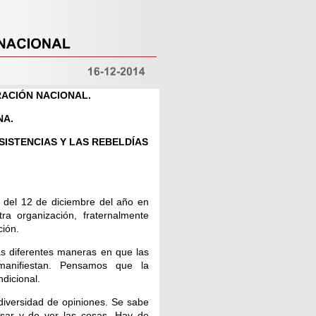
RACIÓN NACIONAL.
NA.
SISTENCIAS Y LAS REBELDÍAS
 del 12 de diciembre del año en
a organización, fraternalmente
ción.
as diferentes maneras en que las
manifiestan. Pensamos que la
dicional.
 diversidad de opiniones. Se sabe
nsar y de ver las cosas. Hay de