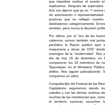
que impedían realizar el evento en
explicamos. Después de superados 
Acá nos dijeron que ya no. Y somos cl
sin autorización o representatividad
posturas que no reflejan nuestr
deslindamos categóricamente. Error
también, pero nunca la decisión polít
Por último, por el “aro de las buen
cabemos, somos también mal porta
periódico la Razón publicó ayer 
maquinaria y obras de CFE” dond
enemigos de la “modernidad”. Nos sig
día de hoy 16 de diciembre, en f
comparecer los 18 miembros de nu
Tepuxtepec en el Ministerio Público
delitos. Nos siguen judicializando
rompamos un vidrio.
Compañer@s del Festival de las Resis
Capitalismo seguiremos siendo inc
ustedes y con las demás victimas del
muchas de las resistencias que, com
el territorio nacional; escuchen