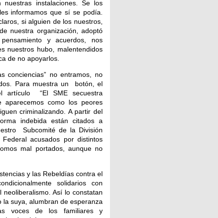
 nuestras instalaciones. Se los
les informamos que sí se podía.
aros, si alguien de los nuestros,
 de nuestra organización, adoptó
o pensamiento y acuerdos, nos
es nuestros hubo, malentendidos
ica de no apoyarlos.
as conciencias” no entramos, no
dos. Para muestra un botón, el
el artículo “El SME secuestra
e aparecemos como los peores
uen criminalizando. A partir del
orma indebida están citados a
estro Subcomité de la División
 Federal acusados por distintos
. Somos mal portados, aunque no
tencias y las Rebeldías contra el
ondicionalmente solidarios con
 neoliberalismo. Así lo constatan
o la suya, alumbran de esperanza
 las voces de los familiares y