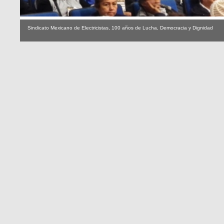
Sindicato Mexicano de Electricistas, 100 años de Lucha, Democracia y Dignidad