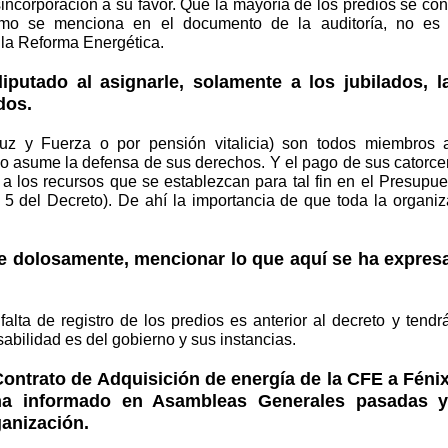
incorporación a su favor. Que la mayoría de los predios se cons
como se menciona en el documento de la auditoría, no es
 la Reforma Energética.
diputado al asignarle, solamente a los jubilados, 
dos.
Luz y Fuerza o por pensión vitalicia) son todos miembros 
o asume la defensa de sus derechos. Y el pago de sus catorce
a los recursos que se establezcan para tal fin en el Presupu
o 5 del Decreto). De ahí la importancia de que toda la organiz
e dolosamente, mencionar lo que aquí se ha expres
falta de registro de los predios es anterior al decreto y tendr
abilidad es del gobierno y sus instancias.
 Contrato de Adquisición de energía de la CFE a Féni
ha informado en Asambleas Generales pasadas y
ganización.