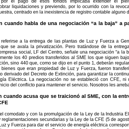
io por el pago de esos fondos implicaba extender el plei
obrar liquidaciones y previendo, por lo ocurrido con la revo
 nuestra, centrado en la inexistencia de registro contable alguno
n cuando habla de una negociación “a la baja” a par
 referirse a la entrega de las plantas de Luz y Fuerza a Gen
 que se avala la privatización. Pero tratándose de la entreg
empresa social, LF del Centro, señale una negociación “a la ba
amente los 40 predios transferidos al SME los que siguen baj
ción, sino 440 que, como se dijo en el punto 1, deberán regular
3 bienes que eran propiedad de Luz y Fuerza, fueron transfer
 derivado del Decreto de Extinción, para garantizar la continu
rgía Eléctrica. La negociación no se estableció con CFE, ni 
nicio del conflicto para mantener el servicio. Nosotros les arre
n cuando acusa que se traicionó al SME, con la entr
 CFE
 el comodato y con la promulgación de la Ley de la Industria El
y reglamentaciones secundarias y la Ley de la CFE (5 de agost
 Luz y Fuerza para dar el servicio de energía eléctrica corresp