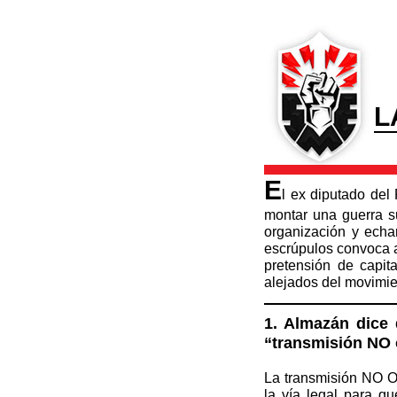
L
E
l ex diputado del
montar una guerra su
organización y echa
escrúpulos convoca a
pretensión de capit
alejados del movimie
1. Almazán dice
“transmisión NO o
La transmisión NO O
la vía legal para qu