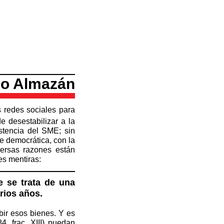
io Almazán
 redes sociales para
e desestabilizar a la
stencia del SME; sin
e democrática, con la
versas razones están
s mentiras:
 se trata de una
rios años.
ir esos bienes. Y es
4, frac. XIII) puedan