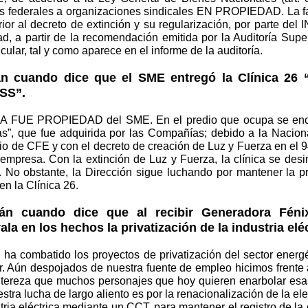
es federales a organizaciones sindicales EN PROPIEDAD. La fal
ior al decreto de extinción y su regularización, por parte de
d, a partir de la recomendación emitida por la Auditoría Supe
cular, tal y como aparece en el informe de la auditoría.
án cuando dice que el SME entregó la Clínica 26 
MSS”.
A FUE PROPIEDAD del SME. En el predio que ocupa se enco
as”, que fue adquirida por las Compañías; debido a la Nacion
nio de CFE y con el decreto de creación de Luz y Fuerza en el 
 empresa. Con la extinción de Luz y Fuerza, la clínica se desi
 No obstante, la Dirección sigue luchando por mantener la pr
 en la Clínica 26.
án cuando dice que al recibir Generadora Féni
la en los hechos la privatización de la industria eléc
a combatido los proyectos de privatización del sector energét
ar. Aún despojados de nuestra fuente de empleo hicimos frente 
ntereza que muchos personajes que hoy quieren enarbolar esa
stra lucha de largo aliento es por la renacionalización de la ele
stria eléctrica mediante un CCT, para mantener el registro de la 