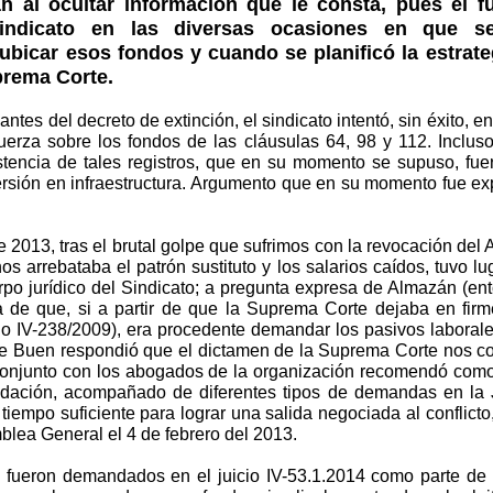
n al ocultar información que le consta, pues él 
Sindicato en las diversas ocasiones en que s
ubicar esos fondos y cuando se planificó la estrat
uprema Corte.
es del decreto de extinción, el sindicato intentó, sin éxito, en
erza sobre los fondos de las cláusulas 64, 98 y 112. Inclus
istencia de tales registros, que en su momento se supuso, fu
rsión en infraestructura. Argumento que en su momento fue ex
de 2013, tras el brutal golpe que sufrimos con la revocación d
 nos arrebataba el patrón sustituto y los salarios caídos, tuvo l
rpo jurídico del Sindicato; a pregunta expresa de Almazán (en
a de que, si a partir de que la Suprema Corte dejaba en firm
io IV-238/2009), era procedente demandar los pasivos laborales
 de Buen respondió que el dictamen de la Suprema Corte nos c
 conjunto con los abogados de la organización recomendó como 
uidación, acompañado de diferentes tipos de demandas en la 
 tiempo suficiente para lograr una salida negociada al conflic
lea General el 4 de febrero del 2013.
 fueron demandados en el juicio IV-53.1.2014 como parte de la