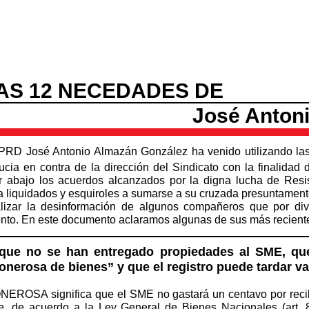
AS 12 NECEDADES DE
José Anton
 PRD José Antonio Almazán González ha venido utilizando las
cia en contra de la dirección del Sindicato con la finalidad d
r abajo los acuerdos alcanzados por la digna lucha de Resi
 liquidados y esquiroles a sumarse a su cruzada presuntament
alizar la desinformación de algunos compañeros que por di
nto. En este documento aclaramos algunas de sus más reciente
 que no se han entregado propiedades al SME, que
nerosa de bienes” y que el registro puede tardar va
NEROSA significa que el SME no gastará un centavo por recib
e, de acuerdo a la Ley General de Bienes Nacionales (art. 8