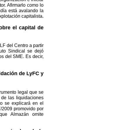
tor. Afirmarlo como lo
día está avalando la
plotación capitalista.
bre el capital de
LF del Centro a partir
uto Sindical se dejó
os del SME. Es decir,
uidación de LyFC y
trumento legal que se
o de las liquidaciones
o se explicará en el
67/2009 promovido por
ue Almazán omite