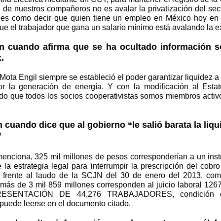
l de nuestros compañeros no es avalar la privatización del sec
 es como decir que quien tiene un empleo en México hoy en 
e el trabajador que gana un salario mínimo está avalando la ex
n cuando afirma que se ha ocultado información so
.
ota Engil siempre se estableció el poder garantizar liquidez a 
r la generación de energía. Y con la modificación al Estat
do que todos los socios cooperativistas somos miembros activ
 cuando dice que al gobierno “le salió barata la liq
”
enciona, 325 mil millones de pesos corresponderían a un ins
 la estrategia legal para interrumpir la prescripción del cobr
4), frente al laudo de la SCJN del 30 de enero del 2013, com
 más de 3 mil 859 millones corresponden al juicio laboral 12
SENTACIÓN DE 44,276 TRABAJADORES, condición q
puede leerse en el documento citado.