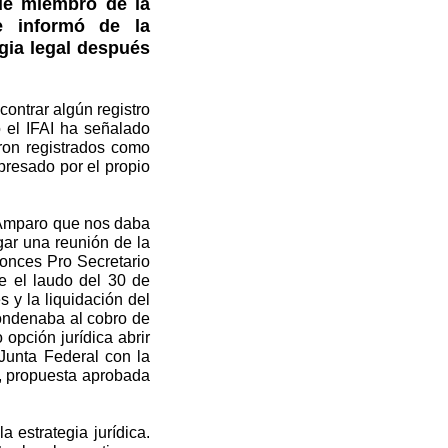
fue miembro de la
e informó de la
egia legal después
contrar algún registro
o el IFAI ha señalado
eron registrados como
presado por el propio
el Amparo que nos daba
ugar una reunión de la
tonces Pro Secretario
e el laudo del 30 de
 y la liquidación del
ondenaba al cobro de
opción jurídica abrir
Junta Federal con la
to, propuesta aprobada
 estrategia jurídica.