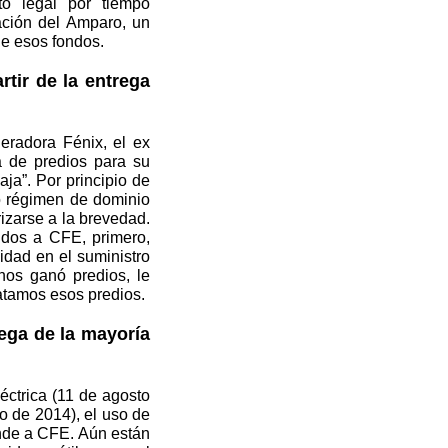
to legal por tiempo
cación del Amparo, un
 de esos fondos.
tir de la entrega
eradora Fénix, el ex
a de predios para su
ja”. Por principio de
o régimen de dominio
izarse a la brevedad.
idos a CFE, primero,
idad en el suministro
nos ganó predios, le
batamos esos predios.
ega de la mayoría
éctrica (11 de agosto
o de 2014), el uso de
onde a CFE. Aún están