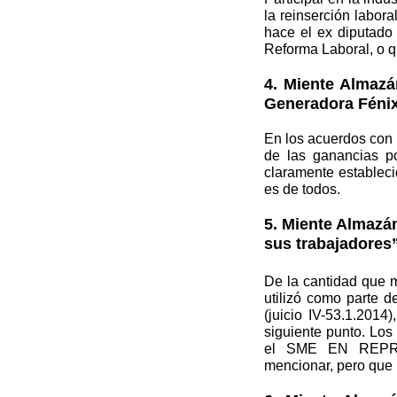
la reinserción labora
hace el ex diputado
Reforma Laboral, o qu
4. Miente Almazá
Generadora Fénix
En los acuerdos con M
de las ganancias po
claramente estableci
es de todos.
5. Miente Almazán
sus trabajadores
De la cantidad que m
utilizó como parte de
(juicio IV-53.1.201
siguiente punto. Los
el SME EN REPRE
mencionar, pero que 