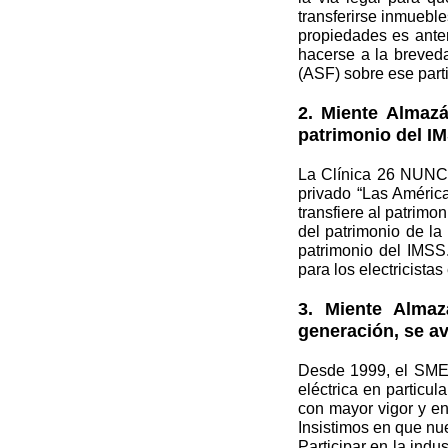
transferirse inmuebl
propiedades es anter
hacerse a la breveda
(ASF) sobre ese parti
2. Miente Almaz
patrimonio del I
La Clínica 26 NUNC
privado “Las Améric
transfiere al patrimo
del patrimonio de la
patrimonio del IMSS.
para los electricistas
3. Miente Almaz
generación, se ava
Desde 1999, el SME h
eléctrica en particul
con mayor vigor y e
Insistimos en que nue
Participar en la indu