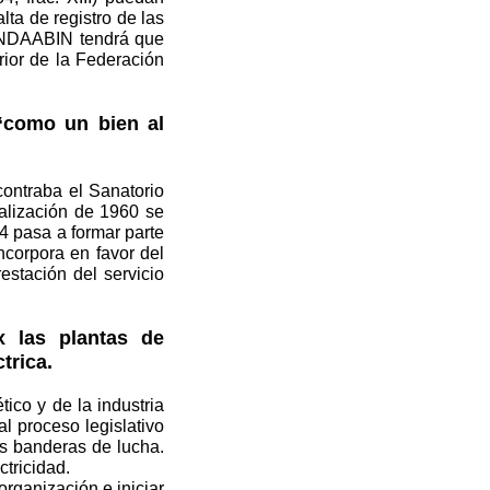
ta de registro de las
l INDAABIN tendrá que
rior de la Federación
“como un bien al
ntraba el Sanatorio
alización de 1960 se
94 pasa a formar parte
ncorpora en favor del
estación del servicio
x las plantas de
trica.
ico y de la industria
al proceso legislativo
s banderas de lucha.
ctricidad.
organización e iniciar