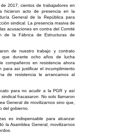
de 2017, cientos de trabajadores en
cia hicieron acto de presencia en la
uría General de la República para
ección sindical. La presencia masiva de
as acusaciones en contra del Comité
ón de la Fábrica de Estructuras de
aron de nuestro trabajo y contrato
s que durante ocho años de lucha
de compañeros en resistencia ahora
 para así justificar el incumplimiento
ha de resistencia le arrancamos al
icato para no acudir a la PGR y así
n sindical fracasaron. No solo llamaron
ea General de movilizarnos sino que,
o del gobierno.
zas es indispensable para alcanzar
ó la Asamblea General, movilizarnos
erdos.