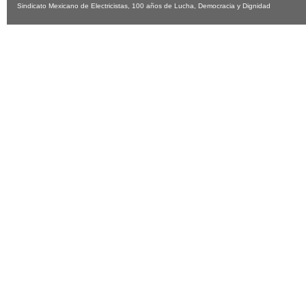
Sindicato Mexicano de Electricistas, 100 años de Lucha, Democracia y Dignidad