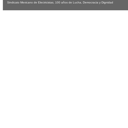
Sindicato Mexicano de Electricistas, 100 años de Lucha, Democracia y Dignidad