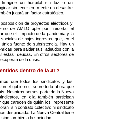
Imagine un hospital sin luz o un
aginar sin tener en mente un desastre.
mbién jugará un factor estratégico.
 posposición de proyectos eléctricos y
ierno de AMLO opte por recortar el
ar que el impacto de la pandemia y la
 sociales de bajos ingresos, que, en el
 única fuente de subsistencia. Hay un
nómicas para saldar sus adeudos con la
 estas deudas. En otros sectores de
recuperan de la crisis.
entidos dentro de la 4T?
emos que todos los sindicatos y las
con el gobierno, sobre todo ahora que
aís. Nosotros somos parte de la Nueva
dicatos, en ella también participan
r que carecen de quién los represente
oran sin contrato colectivo ni sindicato
ás despiadada. La Nueva Central tiene
 sino también a la sociedad.