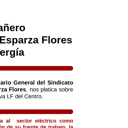
añero
 Esparza Flores
ergía
tario General del Sindicato
rza Flores
, nos platica sobre
va LF del Centro.
a al sector eléctrico como
n de su fuente de trabajo, la