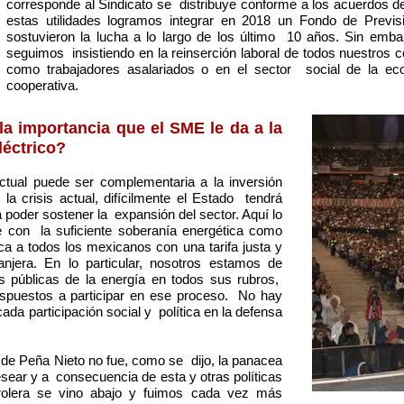
corresponde al Sindicato se distribuye conforme a los acuerdos 
estas utilidades logramos integrar en 2018 un Fondo de Previs
sostuvieron la lucha a lo largo de los último 10 años. Sin emb
seguimos insistiendo en la reinserción laboral de todos nuestros
como trabajadores asalariados o en el sector social de la ec
cooperativa.
la importancia que el SME le da a la
léctrico?
actual puede ser complementaria a la inversión
la crisis actual, difícilmente el Estado tendrá
 poder sostener la expansión del sector. Aquí lo
e con la suficiente soberanía energética como
ca a todos los mexicanos con una tarifa justa y
anjera. En lo particular, nosotros estamos de
s públicas de la energía en todos sus rubros,
uestos a participar en ese proceso. No hay
da participación social y política en la defensa
 de Peña Nieto no fue, como se dijo, la panacea
ear y a consecuencia de esta y otras políticas
trolera se vino abajo y fuimos cada vez más