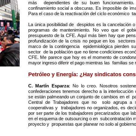
más dependientes de su buen funcionamiento. 
confinamiento social a obscuras. Es imposible de im
Para el caso de la reactivación del ciclo económico ta
La única posibilidad de despidos es la cancelación o
programas de mantenimiento. No veo que el gob
presupuesto de la CFE. Aquí más bien hay que pens
profundización de la crisis no pegue en los sectores
marco de la contingencia epidemiológica pierden su
sector de la población que no tiene condiciones eco
CFE. Me parece que hoy es el momento de condonar
mayor ingreso diferir el pago mientras las familias se 
Petróleo y Energía: ¿Hay sindicatos cons
C. Martín Esparza
: No lo creo. Nosotros sosten
confederaciones tenemos derecho a la interlocución 
se están palmeando un conjunto de cambios en el p
Central de Trabajadores que no solo agrupa a sin
cooperativas y trabajadores no organizados, es deci
por ser parte de los trabajadores precarizados que lab
en el esquema de outsourcing o en subcontratación m
proyecto y propuestas que planear no solo al gobierno