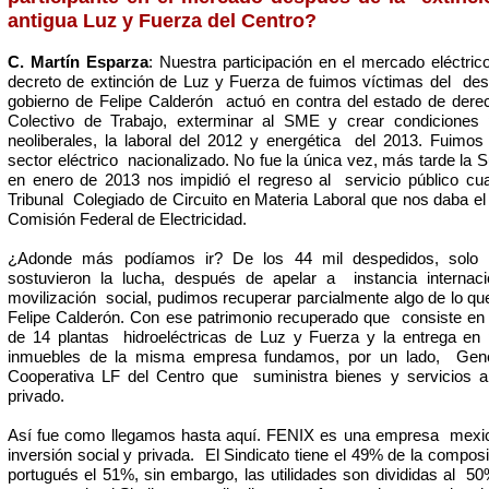
antigua Luz y Fuerza del Centro?
C. Martín Esparza
: Nuestra participación en el mercado eléctric
decreto de extinción de Luz y Fuerza de fuimos víctimas del des
gobierno de Felipe Calderón actuó en contra del estado de dere
Colectivo de Trabajo, exterminar al SME y crear condiciones 
neoliberales, la laboral del 2012 y energética del 2013. Fuimos
sector eléctrico nacionalizado. No fue la única vez, más tarde la
en enero de 2013 nos impidió el regreso al servicio público cu
Tribunal Colegiado de Circuito en Materia Laboral que nos daba el 
Comisión Federal de Electricidad.
¿Adonde más podíamos ir? De los 44 mil despedidos, solo 
sostuvieron la lucha, después de apelar a instancia internac
movilización social, pudimos recuperar parcialmente algo de lo qu
Felipe Calderón. Con ese patrimonio recuperado que consiste en 
de 14 plantas hidroeléctricas de Luz y Fuerza y la entrega en
inmuebles de la misma empresa fundamos, por un lado, Gener
Cooperativa LF del Centro que suministra bienes y servicios al
privado.
Así fue como llegamos hasta aquí. FENIX es una empresa mexica
inversión social y privada. El Sindicato tiene el 49% de la compos
portugués el 51%, sin embargo, las utilidades son divididas al 5