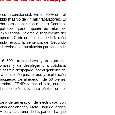
o es circunstancial. En el 2009 con el
pido masivo de 44 mil trabajadores. El
cho para acabar con nuestro Contrato
políticas para imponer las reformas
 expulsados violenta e ilegalmente del
 Suprema Corte de Justicia de la Nación
ando revocó la sentencia del Segundo
derecho a la sustitución patronal en la
16 599 trabajadores y trabajadoras
ionales y de desplegar una cotidiana
e nos fue despojado por el gobierno de
la concesión para el uso y explotación
 propiedad de alrededor de 50 bienes
adora FENIX y por el otro, nuestra
 sector eléctrico, tanto público como
na de generación de electricidad con
ición accionaria y Mota Engil de origen
0% para cada una de las partes. La que