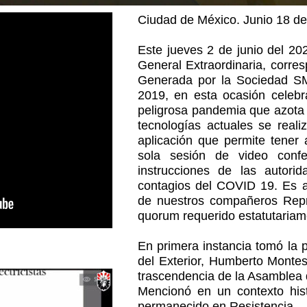
Ciudad de México. Junio 18 de
Este jueves 2 de junio del 20
General Extraordinaria, corres
Generada por la Sociedad SME
2019, en esta ocasión celebr
peligrosa pandemia que azota
tecnologías actuales se reali
aplicación que permite tener 
sola sesión de video confe
instrucciones de las autori
contagios del COVID 19. Es as
de nuestros compañeros Repr
quorum requerido estatutariame
En primera instancia tomó la 
del Exterior, Humberto Monte
trascendencia de la Asamblea q
Mencionó en un contexto hist
permanecido en Resistencia.