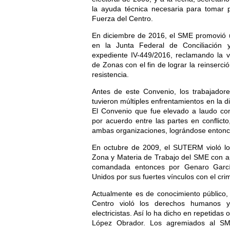
la ayuda técnica necesaria para tomar p
Fuerza del Centro.
En diciembre de 2016, el SME promovi
en la Junta Federal de Conciliación 
expediente IV-449/2016, reclamando la v
de Zonas con el fin de lograr la reinserc
resistencia.
Antes de este Convenio, los trabajad
tuvieron múltiples enfrentamientos en la d
El Convenio que fue elevado a laudo co
por acuerdo entre las partes en conflicto
ambas organizaciones, lográndose entonces
En octubre de 2009, el SUTERM violó los
Zona y Materia de Trabajo del SME con ap
comandada entonces por Genaro Garcí
Unidos por sus fuertes vínculos con el cr
Actualmente es de conocimiento público, 
Centro violó los derechos humanos y
electricistas. Así lo ha dicho en repetida
López Obrador. Los agremiados al SM