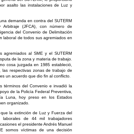
or asalto las instalaciones de Luz y
ó una demanda en contra del SUTERM
y Arbitraje (JFCA), con número de
igencia del Convenio de Delimitación
ión laboral de todos sus agremiados en
ores agremiados al SME y el SUTERM
isputa de la zona y materia de trabajo.
mo cosa juzgada en 1985 estableció,
, las respectivas zonas de trabajo de
 un acuerdo que dio fin al conflicto.
 términos del Convenio e invadió la
oyo de la Policía Federal Preventiva,
a Luna, hoy preso en los Estados
imen organizado.
que la extinción de Luz y Fuerza del
 laborales de 44 mil trabajadores
s ocasiones el presidente Andrés Manuel
E somos víctimas de una decisión