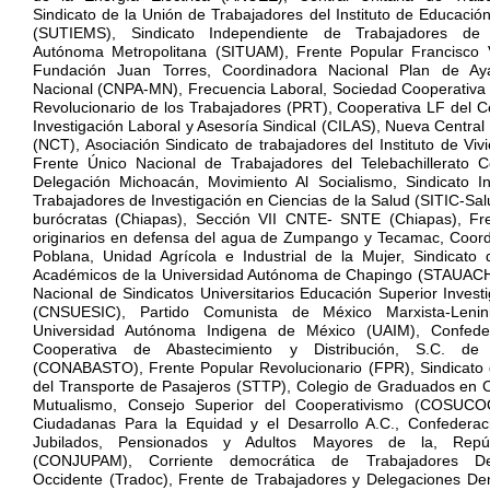
Sindicato de la Unión de Trabajadores del Instituto de Educació
(SUTIEMS), Sindicato Independiente de Trabajadores de 
Autónoma Metropolitana (SITUAM), Frente Popular Francisco V
Fundación Juan Torres, Coordinadora Nacional Plan de Aya
Nacional (CNPA-MN), Frecuencia Laboral, Sociedad Cooperativa 
Revolucionario de los Trabajadores (PRT), Cooperativa LF del C
Investigación Laboral y Asesoría Sindical (CILAS), Nueva Central
(NCT), Asociación Sindicato de trabajadores del Instituto de Viv
Frente Único Nacional de Trabajadores del Telebachillerato C
Delegación Michoacán, Movimiento Al Socialismo, Sindicato I
Trabajadores de Investigación en Ciencias de la Salud (SITIC-Sal
burócratas (Chiapas), Sección VII CNTE- SNTE (Chiapas), Fr
originarios en defensa del agua de Zumpango y Tecamac, Coord
Poblana, Unidad Agrícola e Industrial de la Mujer, Sindicato
Académicos de la Universidad Autónoma de Chapingo (STAUACH
Nacional de Sindicatos Universitarios Educación Superior Investi
(CNSUESIC), Partido Comunista de México Marxista-Lenin
Universidad Autónoma Indigena de México (UAIM), Confeder
Cooperativa de Abastecimiento y Distribución, S.C. d
(CONABASTO), Frente Popular Revolucionario (FPR), Sindicato 
del Transporte de Pasajeros (STTP), Colegio de Graduados en 
Mutualismo, Consejo Superior del Cooperativismo (COSUCOO
Ciudadanas Para la Equidad y el Desarrollo A.C., Confederac
Jubilados, Pensionados y Adultos Mayores de la, Repú
(CONJUPAM), Corriente democrática de Trabajadores De
Occidente (Tradoc), Frente de Trabajadores y Delegaciones De