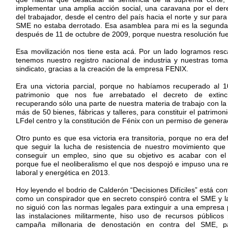
implementar una amplia acción social, una caravana por el derec
del trabajador, desde el centro del país hacia el norte y sur para 
SME no estaba derrotado. Esa asamblea para mi es la segunda
después de 11 de octubre de 2009, porque nuestra resolución fue 
Esa movilización nos tiene esta acá. Por un lado logramos resca
tenemos nuestro registro nacional de industria y nuestras to
sindicato, gracias a la creación de la empresa FENIX.
Era una victoria parcial, porque no habíamos recuperado al 1
patrimonio que nos fue arrebatado el decreto de extinc
recuperando sólo una parte de nuestra materia de trabajo con la
más de 50 bienes, fábricas y talleres, para constituir el patrimon
LFdel centro y la constitución de Fénix con un permiso de generac
Otro punto es que esa victoria era transitoria, porque no era def
que seguir la lucha de resistencia de nuestro movimiento que
conseguir un empleo, sino que su objetivo es acabar con el 
porque fue el neoliberalismo el que nos despojó e impuso una re
laboral y energética en 2013.
Hoy leyendo el bodrio de Calderón “Decisiones Difíciles” está con
como un conspirador que en secreto conspiró contra el SME y l
no siguió con las normas legales para extinguir a una empresa 
las instalaciones militarmente, hiso uso de recursos público
campaña millonaria de denostación en contra del SME, par