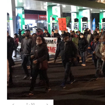
<
2 - 50
>