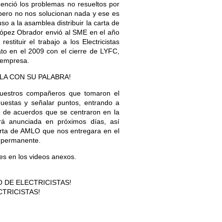
enció los problemas no resueltos por
, pero no nos solucionan nada y ese es
so a la asamblea distribuir la carta de
ópez Obrador envió al SME en el año
tituir el trabajo a los Electricistas
to en el 2009 con el cierre de LYFC,
 empresa.
LA CON SU PALABRA!
nuestros compañeros que tomaron el
uestas y señalar puntos, entrando a
ma de acuerdos que se centraron en la
erá anunciada en próximos días, así
carta de AMLO que nos entregara en el
ó permanente.
nes en los videos anexos.
O DE ELECTRICISTAS!
CTRICISTAS!