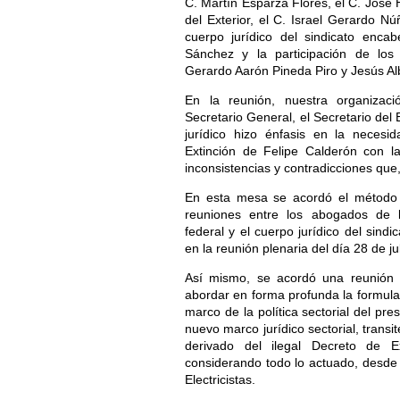
C. Martín Esparza Flores, el C. Jos
del Exterior, el C. Israel Gerardo Nú
cuerpo jurídico del sindicato enca
Sánchez y la participación de los 
Gerardo Aarón Pineda Piro y Jesús A
En la reunión, nuestra organizaci
Secretario General, el Secretario del 
jurídico hizo énfasis en la necesi
Extinción de Felipe Calderón con la
inconsistencias y contradicciones que,
En esta mesa se acordó el método d
reuniones entre los abogados de l
federal y el cuerpo jurídico del sindi
en la reunión plenaria del día 28 de jul
Así mismo, se acordó una reunión 
abordar en forma profunda la formula
marco de la política sectorial del p
nuevo marco jurídico sectorial, transi
derivado del ilegal Decreto de 
considerando todo lo actuado, desde 
Electricistas.