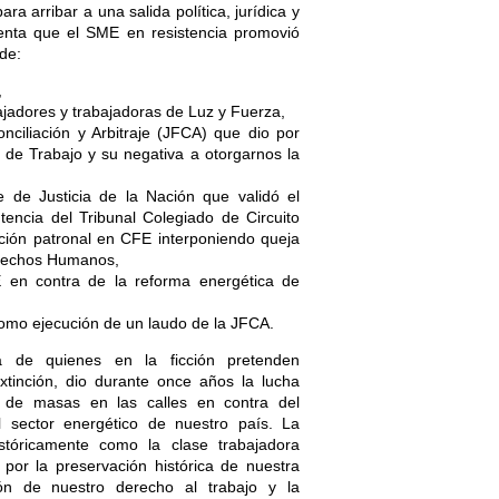
ra arribar a una salida política, jurídica y
nta que el SME en resistencia promovió
 de:
,
bajadores y trabajadoras de Luz y Fuerza,
nciliación y Arbitraje (JFCA) que dio por
 de Trabajo y su negativa a otorgarnos la
e de Justicia de la Nación que validó el
tencia del Tribunal Colegiado de Circuito
ución patronal en CFE interponiendo queja
erechos Humanos,
 en contra de la reforma energética de
mo ejecución de un laudo de la JFCA.
a de quienes en la ficción pretenden
xtinción, dio durante once años la lucha
ica de masas en las calles en contra del
el sector energético de nuestro país. La
stóricamente como la clase trabajadora
a por la preservación histórica de nuestra
ción de nuestro derecho al trabajo y la