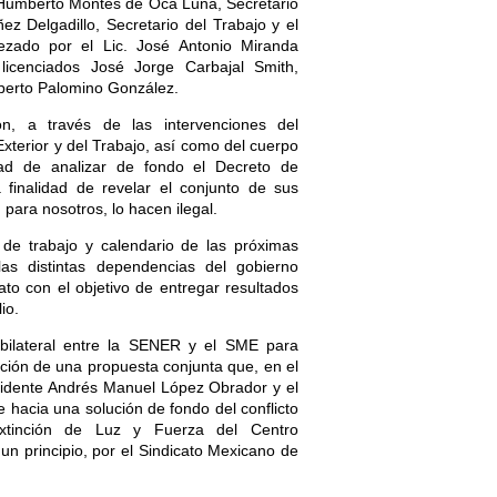
é Humberto Montes de Oca Luna, Secretario
ñez Delgadillo, Secretario del Trabajo y el
bezado por el Lic. José Antonio Miranda
licenciados José Jorge Carbajal Smith,
lberto Palomino González.
ón, a través de las intervenciones del
Exterior y del Trabajo, así como del cuerpo
dad de analizar de fondo el Decreto de
 finalidad de revelar el conjunto de sus
 para nosotros, lo hacen ilegal.
e trabajo y calendario de las próximas
as distintas dependencias del gobierno
cato con el objetivo de entregar resultados
io.
bilateral entre la SENER y el SME para
ción de una propuesta conjunta que, en el
residente Andrés Manuel López Obrador y el
te hacia una solución de fondo del conflicto
Extinción de Luz y Fuerza del Centro
un principio, por el Sindicato Mexicano de