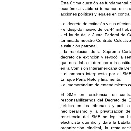
Esta última cuestión es fundamental pa
económica viable si tomamos en cue
acciones políticas y legales en contra
- el decreto de extinción y sus efectos
- el despido masivo de los 44 mil tra
- el laudo de la Junta Federal de Co
terminado nuestro Contrato Colectivo
sustitución patronal,
- la resolución de la Suprema Cort
decreto de extinción y revocó la sen
que nos daba el derecho a la sustit
en la Comisión Interamericana de D
- el amparo interpuesto por el SME
Enrique Peña Nieto y finalmente,
- el memorándum de entendimiento co
El SME en resistencia, en contr
responsabilizarnos del Decreto de E
jurídica en los tribunales y polít
neoliberalismo y la privatización d
resistencia del SME se legitima hi
electricista que dio y dará la batall
organización sindical, la restaura