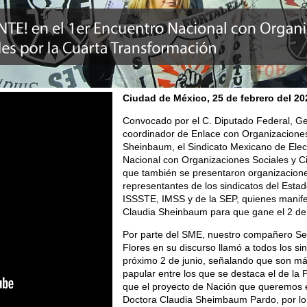
Ciudad de México, 25 de febrero
del 20
Convocado por el C. Diputado Federal, G
coordinador de Enlace con Organizaciones 
Sheinbaum, el Sindicato Mexicano de Elect
Nacional con Organizaciones Sociales y Ci
que también se presentaron organizacione
representantes de los sindicatos del Esta
ISSSTE, IMSS y de la SEP, quienes manife
Claudia Sheinbaum para que gane el 2 de 
Por parte del SME, nuestro compañero Sec
Flores en su discurso llamó a todos los sin
próximo 2 de junio, señalando que son má
papular entre los que se destaca el de la 
que el proyecto de Nación que queremos e
Doctora Claudia Sheimbaum Pardo, por 