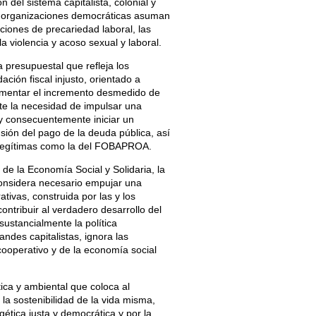
n del sistema capitalista, colonial y
as organizaciones democráticas asuman
iciones de precariedad laboral, las
a violencia y acoso sexual y laboral.
a presupuestal que refleja los
ión fiscal injusto, orientado a
omentar el incremento desmedido de
te la necesidad de impulsar una
y consecuentemente iniciar un
nsión del pago de la deuda pública, así
ilegítimas como la del FOBAPROA.
de la Economía Social y Solidaria, la
considera necesario empujar una
ivas, construida por las y los
contribuir al verdadero desarrollo del
stancialmente la política
ndes capitalistas, ignora las
cooperativo y de la economía social
tica y ambiental que coloca al
 la sostenibilidad de la vida misma,
ética justa y democrática y por la