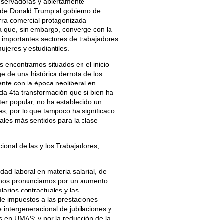
onservadoras y abiertamente
a de Donald Trump al gobierno de
rra comercial protagonizada
a que, sin embargo, converge con la
 importantes sectores de trabajadores
ujeres y estudiantiles.
s encontramos situados en el inicio
 de una histórica derrota de los
mente con la época neoliberal en
ada 4ta transformación que si bien ha
ter popular, no ha establecido un
es, por lo que tampoco ha significado
iales más sentidos para la clase
cional de las y los Trabajadores,
edad laboral en materia salarial, de
, nos pronunciamos por un aumento
larios contractuales y las
 de impuestos a las prestaciones
 e intergeneracional de jubilaciones y
s en UMAS; y por la reducción de la