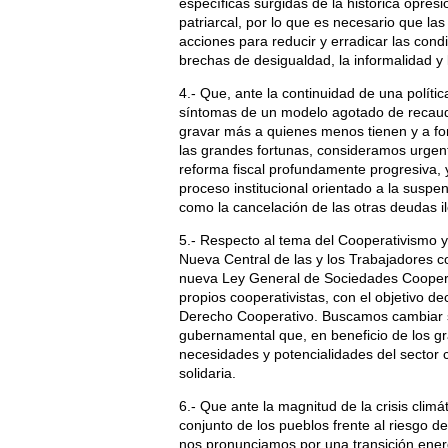
específicas surgidas de la histórica opresió
patriarcal, por lo que es necesario que l
acciones para reducir y erradicar las cond
brechas de desigualdad, la informalidad y l
4.- Que, ante la continuidad de una polític
síntomas de un modelo agotado de recaudac
gravar más a quienes menos tienen y a f
las grandes fortunas, consideramos urgen
reforma fiscal profundamente progresiva, 
proceso institucional orientado a la suspe
como la cancelación de las otras deudas 
5.- Respecto al tema del Cooperativismo y 
Nueva Central de las y los Trabajadores 
nueva Ley General de Sociedades Cooperat
propios cooperativistas, con el objetivo de
Derecho Cooperativo. Buscamos cambiar su
gubernamental que, en beneficio de los gra
necesidades y potencialidades del sector 
solidaria.
6.- Que ante la magnitud de la crisis climá
conjunto de los pueblos frente al riesgo de
nos pronunciamos por una transición energ