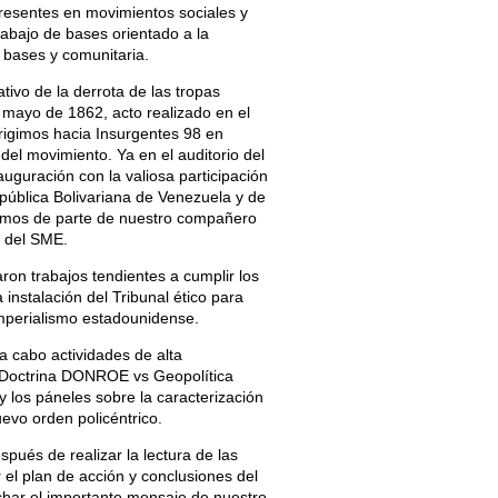
resentes en movimientos sociales y
rabajo de bases orientado a la
 bases y comunitaria.
ivo de la derrota de las tropas
e mayo de 1862, acto realizado en el
rigimos hacia Insurgentes 98 en
el movimiento. Ya en el auditorio del
auguración con la valiosa participación
pública Bolivariana de Venezuela y de
hamos de parte de nuestro compañero
l del SME.
laron trabajos tendientes a cumplir los
 instalación del Tribunal ético para
imperialismo estadounidense.
 a cabo actividades de alta
y Doctrina DONROE vs Geopolítica
 los páneles sobre la caracterización
nuevo orden policéntrico.
pués de realizar la lectura de las
 el plan de acción y conclusiones del
har el importante mensaje de nuestro