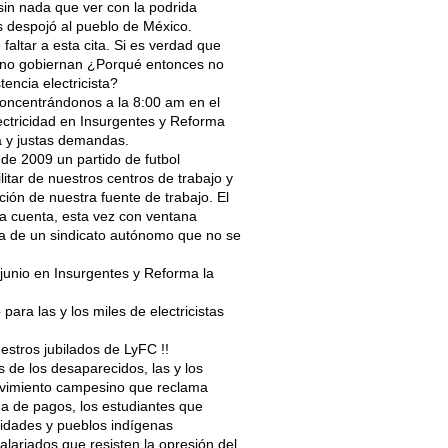
 sin nada que ver con la podrida
 despojó al pueblo de México.
altar a esta cita. Si es verdad que
ya no gobiernan ¿Porqué entonces no
tencia electricista?
concentrándonos a la 8:00 am en el
lectricidad en Insurgentes y Reforma
ha y justas demandas.
de 2009 un partido de futbol
itar de nuestros centros de trabajo y
inción de nuestra fuente de trabajo. El
va cuenta, esta vez con ventana
rica de un sindicato autónomo que no se
junio en Insurgentes y Reforma la
 para las y los miles de electricistas
estros jubilados de LyFC !!
 de los desaparecidos, las y los
ovimiento campesino que reclama
ga de pagos, los estudiantes que
nidades y pueblos indígenas
alariados que resisten la opresión del