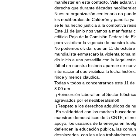
manifestar en este contexto. Vale aclarar,
derecha que durante décadas neoliberales
Nuestra organización centenaria no puede f
los neoliberales de Calderón y pandilla 
se le ha hecho justicia a la combativa resis
Este 11 de junio nos vamos a manifestar 
edificio Rojo de la Comisión Federal de E
para visibilizar la vigencia de nuestra luc
No podemos olvidar que un 11 de octubre 
mundialista enmascaró la violenta toma mil
dio inicio a una pesadilla con la ilegal ext
fútbol en nuestra historia aparece de nue
internacional que visibiliza la lucha histó
rinde y menos claudica.
Todas y todos a concentrarnos este 11 de 
8:00 am.
¡¡Reinserción laboral en el Sector Eléctrico
agraviados por el neoliberalismo!!
¡¡Respeto a los derechos adquiridos de nu
¡En solidaridad con las madres buscadoras
maestros democráticos de la CNTE, el m
apoyo, los usuarios de la energía en huel
defienden la educación pública, las comu
desplazados, con las y los trabajadores as