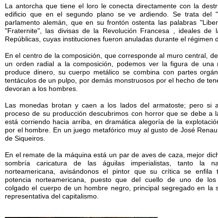
La antorcha que tiene el loro le conecta directamente con la dest
edificio que en el segundo plano se ve ardiendo. Se trata del "
parlamento alemán, que en su frontón ostenta las palabras "Liberte
"Fraternite", las divisas de la Revolución Francesa , ideales de
Repúblicas, cuyas instituciones fueron anuladas durante el régimen de
En el centro de la composición, que corresponde al muro central, d
un orden radial a la composición, podemos ver la figura de una
produce dinero, su cuerpo metálico se combina con partes orgán
tentáculos de un pulpo, por demás monstruosos por el hecho de ten
devoran a los hombres.
Las monedas brotan y caen a los lados del armatoste; pero si a
proceso de su producción descubrimos con horror que se debe a 
está corriendo hacia arriba, en dramática alegoría de la explotaci
por el hombre. En un juego metafórico muy al gusto de José Renau
de Siqueiros.
En el remate de la máquina está un par de aves de caza, mejor dich
sombría caricatura de las águilas imperialistas, tanto la 
norteamericana, avisándonos el pintor que su crítica se enfila
potencia norteamericana, puesto que del cuello de uno de los 
colgado el cuerpo de un hombre negro, principal segregado en la
representativa del capitalismo.