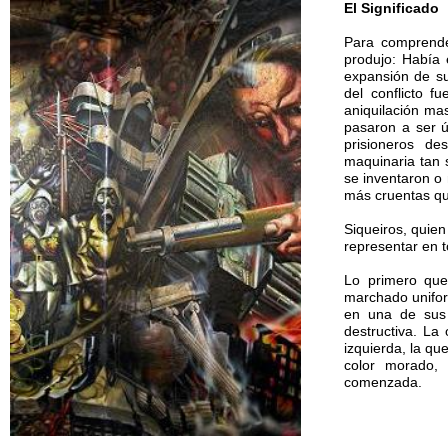
El Significado
Para comprende
produjo: Había 
expansión de su
del conflicto 
aniquilación mas
pasaron a ser út
prisioneros de
maquinaria tan 
se inventaron o 
más cruentas que
Siqueiros, quie
representar en t
Lo primero que 
marchado unifor
en una de sus 
destructiva. La
izquierda, la qu
color morado,
comenzada.