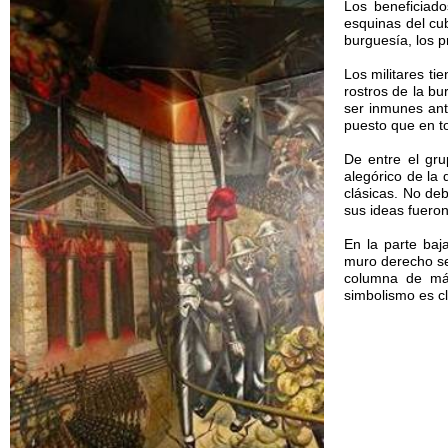
Los beneficiado
esquinas del cub
burguesía, los p
Los militares ti
rostros de la b
ser inmunes ant
puesto que en to
De entre el gru
alegórico de la 
clásicas. No de
sus ideas fueron
En la parte baj
muro derecho se 
columna de már
simbolismo es cl