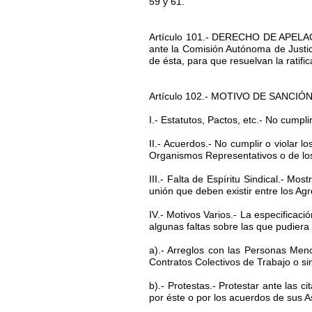
59 y 61.
Artículo 101.- DERECHO DE APELACIÓ
ante la Comisión Autónoma de Justic
de ésta, para que resuelvan la ratific
Artículo 102.- MOTIVO DE SANCIÓN.- 
I.- Estatutos, Pactos, etc.- No cumpl
II.- Acuerdos.- No cumplir o violar 
Organismos Representativos o de l
III.- Falta de Espíritu Sindical.- Mo
unión que deben existir entre los Ag
IV.- Motivos Varios.- La especificac
algunas faltas sobre las que pudiera
a).- Arreglos con las Personas Men
Contratos Colectivos de Trabajo o s
b).- Protestas.- Protestar ante las 
por éste o por los acuerdos de sus 