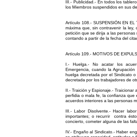
III.- Publicidad.- En todos los tabler
los Miembros suspendidos en sus der
Artículo 108.- SUSPENSIÓN EN EL T
máxima que, sin contravenir la ley,
petición que se dirija a las persona
contando a partir de la fecha del cit
Artículo 109.- MOTIVOS DE EXPULSIÓN
I.- Huelga.- No acatar los acue
Emergencia, cuando la Agrupación s
huelga decretada por el Sindicato o
decretada por los trabajadores de ot
II.- Traición y Espionaje.- Traicion
perfidia o mala fe, la confianza que 
acuerdos interiores a las personas m
III.- Labor Disolvente.- Hacer lab
importantes; o recurrir contra ést
concierto, cometer alguna de las falt
IV.- Engaño al Sindicato.- Haber eng