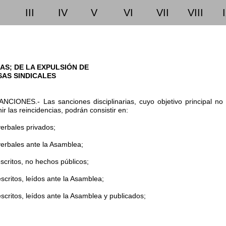
III
IV
V
VI
VII
VIII
AS; DE LA EXPULSIÓN DE
AS SINDICALES
IONES.- Las sanciones disciplinarias, cuyo objetivo principal no es
nir las reincidencias, podrán consistir en:
erbales privados;
verbales ante la Asamblea;
scritos, no hechos públicos;
scritos, leídos ante la Asamblea;
scritos, leídos ante la Asamblea y publicados;