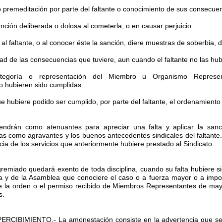
o premeditación por parte del faltante o conocimiento de sus consecuen
tención deliberada o dolosa al cometerla, o en causar perjuicio.
r al faltante, o al conocer éste la sanción, diere muestras de soberbia, 
ad de las consecuencias que tuviere, aun cuando el faltante no las hub
ategoría o representación del Miembro u Organismo Representa
o hubieren sido cumplidas.
que hubiere podido ser cumplido, por parte del faltante, el ordenamiento
ndrán como atenuantes para apreciar una falta y aplicar la sanció
as como agravantes y los buenos antecedentes sindicales del faltante. S
a de los servicios que anteriormente hubiere prestado al Sindicato.
miado quedará exento de toda disciplina, cuando su falta hubiere sid
a y de la Asamblea que conociere el caso o a fuerza mayor o a imposi
te la orden o el permiso recibido de Miembros Representantes de may
s.
CIBIMIENTO.- La amonestación consiste en la advertencia que se dir