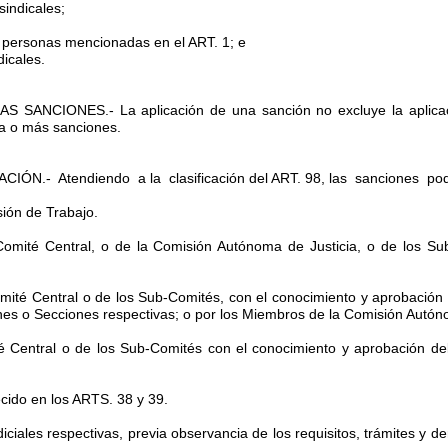
sindicales;
s personas mencionadas en el ART. 1; e
dicales.
S SANCIONES.- La aplicación de una sanción no excluye la aplica
na o más sanciones.
ÓN.- Atendiendo a la clasificación del ART. 98, las sanciones pod
sión de Trabajo.
Comité Central, o de la Comisión Autónoma de Justicia, o de los Su
omité Central o de los Sub-Comités, con el conocimiento y aprobación 
nes o Secciones respectivas; o por los Miembros de la Comisión Autón
é Central o de los Sub-Comités con el conocimiento y aprobación del 
ecido en los ARTS. 38 y 39.
diciales respectivas, previa observancia de los requisitos, trámites y