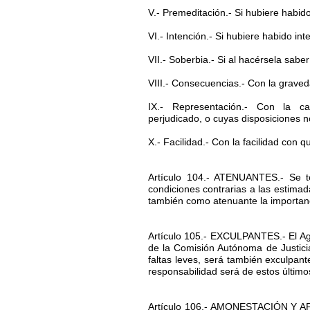
V.- Premeditación.- Si hubiere habid
VI.- Intención.- Si hubiere habido in
VII.- Soberbia.- Si al hacérsela sabe
VIII.- Consecuencias.- Con la graved
IX.- Representación.- Con la c
perjudicado, o cuyas disposiciones n
X.- Facilidad.- Con la facilidad con 
Artículo 104.- ATENUANTES.- Se te
condiciones contrarias a las estimad
también como atenuante la importanci
Artículo 105.- EXCULPANTES.- El Agre
de la Comisión Autónoma de Justici
faltas leves, será también exculpan
responsabilidad será de estos último
Artículo 106.- AMONESTACIÓN Y APER