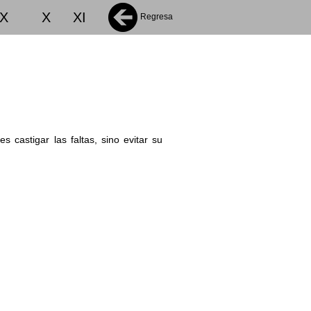
IX
X
XI
Regresa
 castigar las faltas, sino evitar su