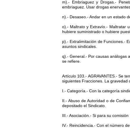
m).- Embriaguez y Drogas.- Penetr
embriaguez. Usar drogas enervantes
n).- Desaseo.- Andar en un estado d
o).- Maltrato y Extravío.- Maltratar 
hubiere suministrado o hubiere pues
p).- Extralimitación de Funciones.-
asuntos sindicales.
q).- General.- Por causas análogas 
se refiere.
Artículo 103.- AGRAVANTES.- Se tendr
siguientes Fracciones. La gravedad 
I.- Categoría.- Con la categoría sind
II.- Abuso de Autoridad o de Confia
depositado el Sindicato.
III.- Asociación.- Si para su comisió
IV.- Reincidencia.- Con el número de