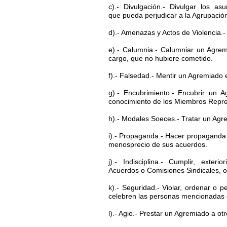
c).- Divulgación.- Divulgar los a
que pueda perjudicar a la Agrupació
d).- Amenazas y Actos de Violencia.-
e).- Calumnia.- Calumniar un Agrem
cargo, que no hubiere cometido.
f).- Falsedad.- Mentir un Agremiado 
g).- Encubrimiento.- Encubrir un A
conocimiento de los Miembros Repre
h).- Modales Soeces.- Tratar un Agr
i).- Propaganda.- Hacer propaganda co
menosprecio de sus acuerdos.
j).- Indisciplina.- Cumplir, ext
Acuerdos o Comisiones Sindicales, o 
k).- Seguridad.- Violar, ordenar o 
celebren las personas mencionadas en
l).- Agio.- Prestar un Agremiado a otr