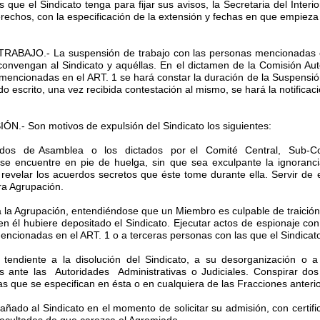
os que el Sindicato tenga para fijar sus avisos, la Secretaria del Inter
echos, con la especificación de la extensión y fechas en que empieza 
RABAJO.- La suspensión de trabajo con las personas mencionadas en
 convengan al Sindicato y aquéllas. En el dictamen de la Comisión Aut
s mencionadas en el ART. 1 se hará constar la duración de la Suspensi
ado escrito, una vez recibida contestación al mismo, se hará la notificac
.- Son motivos de expulsión del Sindicato los siguientes:
rdos de Asamblea o los dictados por el Comité Central, Sub-Co
e encuentre en pie de huelga, sin que sea exculpante la ignoranci
 revelar los acuerdos secretos que éste tome durante ella. Servir de 
ra Agrupación.
ar a la Agrupación, entendiéndose que un Miembro es culpable de traició
en él hubiere depositado el Sindicato. Ejecutar actos de espionaje con
encionadas en el ART. 1 o a terceras personas con las que el Sindicato 
or tendiente a la disolución del Sindicato, a su desorganización o
os ante las Autoridades Administrativas o Judiciales. Conspirar d
as que se especifican en ésta o en cualquiera de las Fracciones anteri
añado al Sindicato en el momento de solicitar su admisión, con certifi