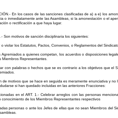
N.- En los casos de las sanciones clasificadas de a) a e) los amon
ia o inmediatamente ante las Asambleas, si la amonestación o el ape
ación o rectificación a que haya lugar.
Son motivos de sanción disciplinaria los siguientes:
ir o violar los Estatutos, Pactos, Convenios, o Reglamentos del Sindicat
los Agremiados a quienes competan, los acuerdos o disposiciones legal
os Miembros Representantes.
strar con palabras o hechos que se es contrario a los objetivos que el S
remiados.
ión de motivos que se hace en seguida es meramente enunciativa y no l
 dudarse si han quedado incluidas en las anteriores Fracciones:
cionadas en el ART. 1.- Celebrar arreglos con las personas mencionad
in conocimiento de los Miembros Representantes respectivos
citadas personas o ante los Jefes de ellas que no sean Miembros del Si
Asambleas.