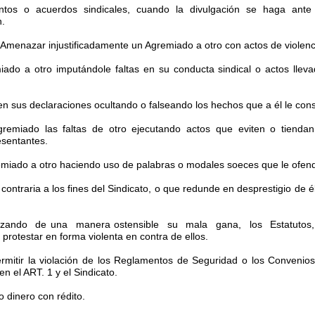
suntos o acuerdos sindicales, cuando la divulgación se haga ante 
n.
 Amenazar injustificadamente un Agremiado a otro con actos de violenci
iado a otro imputándole faltas en su conducta sindical o actos ll
en sus declaraciones ocultando o falseando los hechos que a él le con
gremiado las faltas de otro ejecutando actos que eviten o tiendan
sentantes.
emiado a otro haciendo uso de palabras o modales soeces que le ofen
ntraria a los fines del Sindicato, o que redunde en desprestigio de él
eriorizando de una manera ostensible su mala gana, los Estatutos
protestar en forma violenta en contra de ellos.
permitir la violación de los Reglamentos de Seguridad o los Conveni
 el ART. 1 y el Sindicato.
o dinero con rédito.