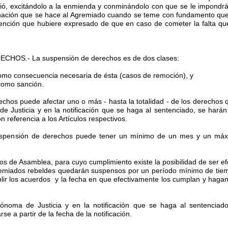
ió, excitándolo a la enmienda y conminándolo con que se le impondrá 
inación que se hace al Agremiado cuando se teme con fundamento que
intención que hubiere expresado de que en caso de cometer la falta q
CHOS.- La suspensión de derechos es de dos clases:
como consecuencia necesaria de ésta (casos de remoción), y
como sanción.
echos puede afectar uno o más - hasta la totalidad - de los derechos 
e Justicia y en la notificación que se haga al sentenciado, se hará
 referencia a los Artículos respectivos.
a suspensión de derechos puede tener un mínimo de un mes y un má
os de Asamblea, para cuyo cumplimiento existe la posibilidad de ser 
remiados rebeldes quedarán suspensos por un período mínimo de tiemp
lir los acuerdos y la fecha en que efectivamente los cumplan y hagan
ónoma de Justicia y en la notificación que se haga al sentenciado
e a partir de la fecha de la notificación.