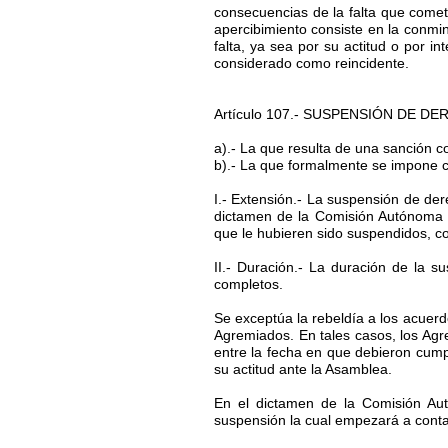
consecuencias de la falta que comet
apercibimiento consiste en la conm
falta, ya sea por su actitud o por 
considerado como reincidente.
Artículo 107.- SUSPENSIÓN DE DERE
a).- La que resulta de una sanción 
b).- La que formalmente se impone 
I.- Extensión.- La suspensión de der
dictamen de la Comisión Autónoma d
que le hubieren sido suspendidos, con
II.- Duración.- La duración de l
completos.
Se exceptúa la rebeldía a los acuerd
Agremiados. En tales casos, los Ag
entre la fecha en que debieron cump
su actitud ante la Asamblea.
En el dictamen de la Comisión Aut
suspensión la cual empezará a contars