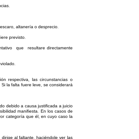
cias.
descaro, altanería o desprecio.
iere previsto.
tivo que resultare directamente
 violado.
n respectiva, las circunstancias o
i la falta fuere leve, se considerará
o debido a causa justificada a juicio
bilidad manifiesta. En los casos de
or categoría que él, en cuyo caso la
ige al faltante, haciéndole ver las