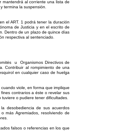
ior mantendrá al corriente una lista de
y termina la suspensión.
 el ART. 1 podrá tener la duración
ónoma de Justicia y en el escrito de
ón. Dentro de un plazo de quince días
ión respectiva al sentenciado.
mités u Organismos Directivos de
a. Contribuir al rompimiento de una
esquirol en cualquier caso de huelga
n cuando viole, en forma que implique
 fines contrarios a éste o revelar sus
tuviere o pudiere tener dificultades.
 a la desobediencia de sus acuerdos
os o más Agremiados, resolviendo de
ores.
cados falsos o referencias en los que