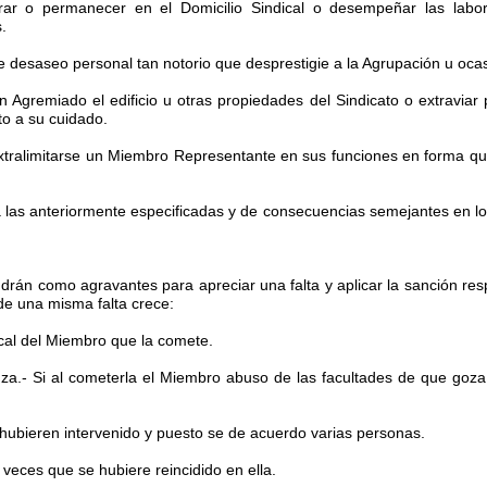
ar o permanecer en el Domicilio Sindical o desempeñar las labore
.
e desaseo personal tan notorio que desprestigie a la Agrupación u oca
un Agremiado el edificio u otras propiedades del Sindicato o extraviar 
to a su cuidado.
 Extralimitarse un Miembro Representante en sus funciones en forma q
a las anteriormente especificadas y de consecuencias semejantes en lo
án como agravantes para apreciar una falta y aplicar la sanción resp
de una misma falta crece:
ical del Miembro que la comete.
nza.- Si al cometerla el Miembro abuso de las facultades de que goza
n hubieren intervenido y puesto se de acuerdo varias personas.
 veces que se hubiere reincidido en ella.