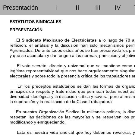
Presentación
I
II
III
IV
ESTATUTOS SINDICALES
PRESENTACIÓN
El
Sindicato Mexicano de Electricistas
a lo largo de 78 añ
reflexión, el análisis y la discusión han sido mecanismos pe
Agremiados. Durante todos estos años se han preservado los prin
y que se acumulan y dan origen a las normas, principios y objetiv
El voto secreto, directo y universal que se mantiene como un
legítima representatividad que nos hace orgullosamente singulare
electorales y sobre todo la presencia crítica de los trabajadores e
En los preceptos estatutarios se dan las formas de organizaci
principios de respeto y fraternidad que permean todas nuestras a
diversidad ideológica y la discusión crítica y severa; pero al mi
la superación y la realización de la Clase Trabajadora.
En nuestra Organización Sindical la militancia política, la discr
respetan las decisiones de las mayorías y se resuelven los 
modificando y enriqueciendo.
Esta es nuestra vida sindical que hoy debemos revalorar, ya