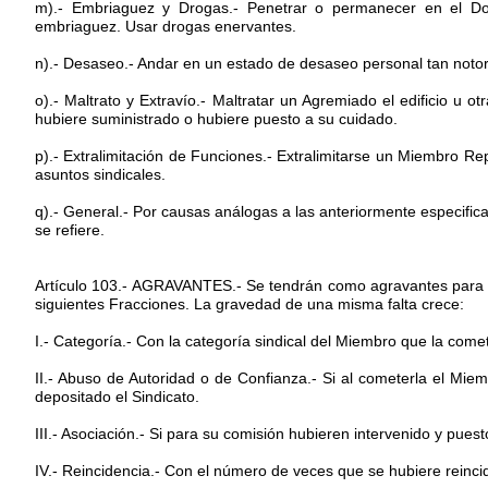
m).- Embriaguez y Drogas.- Penetrar o permanecer en el Domi
embriaguez. Usar drogas enervantes.
n).- Desaseo.- Andar en un estado de desaseo personal tan notor
o).- Maltrato y Extravío.- Maltratar un Agremiado el edificio u ot
hubiere suministrado o hubiere puesto a su cuidado.
p).- Extralimitación de Funciones.- Extralimitarse un Miembro R
asuntos sindicales.
q).- General.- Por causas análogas a las anteriormente especifi
se refiere.
Artículo 103.- AGRAVANTES.- Se tendrán como agravantes para apre
siguientes Fracciones. La gravedad de una misma falta crece:
I.- Categoría.- Con la categoría sindical del Miembro que la come
II.- Abuso de Autoridad o de Confianza.- Si al cometerla el Mie
depositado el Sindicato.
III.- Asociación.- Si para su comisión hubieren intervenido y pue
IV.- Reincidencia.- Con el número de veces que se hubiere reincid