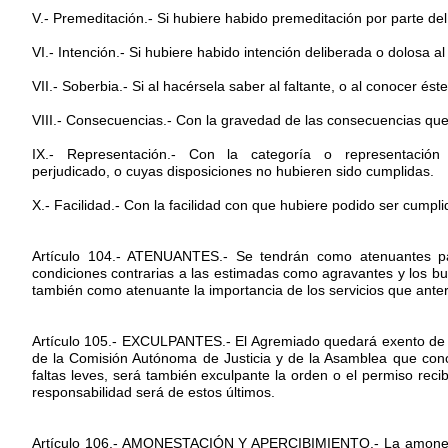
V.- Premeditación.- Si hubiere habido premeditación por parte de
VI.- Intención.- Si hubiere habido intención deliberada o dolosa al
VII.- Soberbia.- Si al hacérsela saber al faltante, o al conocer és
VIII.- Consecuencias.- Con la gravedad de las consecuencias que t
IX.- Representación.- Con la categoría o representació
perjudicado, o cuyas disposiciones no hubieren sido cumplidas.
X.- Facilidad.- Con la facilidad con que hubiere podido ser cumplid
Artículo 104.- ATENUANTES.- Se tendrán como atenuantes para
condiciones contrarias a las estimadas como agravantes y los buen
también como atenuante la importancia de los servicios que anter
Artículo 105.- EXCULPANTES.- El Agremiado quedará exento de toda
de la Comisión Autónoma de Justicia y de la Asamblea que conoc
faltas leves, será también exculpante la orden o el permiso re
responsabilidad será de estos últimos.
Artículo 106.- AMONESTACIÓN Y APERCIBIMIENTO.- La amonestació