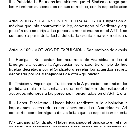
III.- Publicidad.- En todos los tableros que el Sindicato tenga par
los Miembros suspendidos en sus derechos, con la especificación
Artículo 108.- SUSPENSIÓN EN EL TRABAJO.- La suspensión de 
máxima que, sin contravenir la ley, convengan al Sindicato y aq
petición que se dirija a las personas mencionadas en el ART. 1 s
contando a partir de la fecha del citado escrito, una vez recibida 
Artículo 109.- MOTIVOS DE EXPULSIÓN.- Son motivos de expulsión
I.- Huelga.- No acatar los acuerdos de Asamblea o los di
Emergencia, cuando la Agrupación se encuentre en pie de huel
huelga decretada por el Sindicato o revelar los acuerdos secret
decretada por los trabajadores de otra Agrupación.
II.- Traición y Espionaje.- Traicionar a la Agrupación, entendién
perfidia o mala fe, la confianza que en él hubiere depositado el 
acuerdos interiores a las personas mencionadas en el ART. 1 o a t
III.- Labor Disolvente.- Hacer labor tendiente a la disolució
importantes; o recurrir contra éstos ante las Autoridades Ad
concierto, cometer alguna de las faltas que se especifican en ést
IV.- Engaño al Sindicato.- Haber engañado al Sindicato en el mom