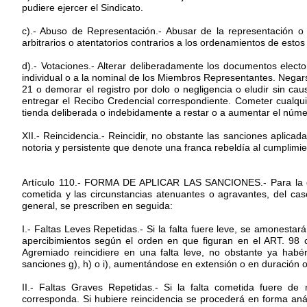
pudiere ejercer el Sindicato.
c).- Abuso de Representación.- Abusar de la representación o 
arbitrarios o atentatorios contrarios a los ordenamientos de estos
d).- Votaciones.- Alterar deliberadamente los documentos electo
individual o a la nominal de los Miembros Representantes. Negarse 
21 o demorar el registro por dolo o negligencia o eludir sin ca
entregar el Recibo Credencial correspondiente. Cometer cualqui
tienda deliberada o indebidamente a restar o a aumentar el núme
XII.- Reincidencia.- Reincidir, no obstante las sanciones aplicad
notoria y persistente que denote una franca rebeldía al cumplimie
Artículo 110.- FORMA DE APLICAR LAS SANCIONES.- Para la det
cometida y las circunstancias atenuantes o agravantes, del ca
general, se prescriben en seguida:
I.- Faltas Leves Repetidas.- Si la falta fuere leve, se amonest
apercibimientos según el orden en que figuran en el ART. 98 c
Agremiado reincidiere en una falta leve, no obstante ya habérs
sanciones g), h) o i), aumentándose en extensión o en duración 
II.- Faltas Graves Repetidas.- Si la falta cometida fuere 
corresponda. Si hubiere reincidencia se procederá en forma anál