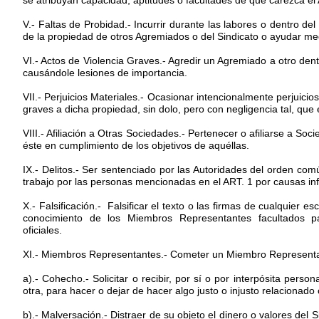
se atribuyan capacidad, aptitudes o facultades de que carezca el
V.- Faltas de Probidad.- Incurrir durante las labores o dentro d
de la propiedad de otros Agremiados o del Sindicato o ayudar med
VI.- Actos de Violencia Graves.- Agredir un Agremiado a otro dent
causándole lesiones de importancia.
VII.- Perjuicios Materiales.- Ocasionar intencionalmente perjuicios 
graves a dicha propiedad, sin dolo, pero con negligencia tal, que e
VIII.- Afiliación a Otras Sociedades.- Pertenecer o afiliarse a So
éste en cumplimiento de los objetivos de aquéllas.
IX.- Delitos.- Ser sentenciado por las Autoridades del orden c
trabajo por las personas mencionadas en el ART. 1 por causas in
X.- Falsificación.- Falsificar el texto o las firmas de cualquier e
conocimiento de los Miembros Representantes facultados par
oficiales.
XI.- Miembros Representantes.- Cometer un Miembro Representant
a).- Cohecho.- Solicitar o recibir, por sí o por interpósita per
otra, para hacer o dejar de hacer algo justo o injusto relacionado
b).- Malversación.- Distraer de su objeto el dinero o valores del 