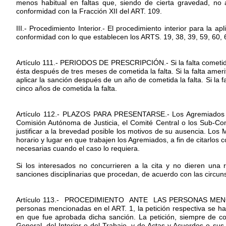
menos habitual en faltas que, siendo de cierta gravedad, no 
conformidad con la Fracción XII del ART. 109.
III.- Procedimiento Interior.- El procedimiento interior para la a
conformidad con lo que establecen los ARTS. 19, 38, 39, 59, 60, 
Artículo 111.- PERIODOS DE PRESCRIPCIÓN.- Si la falta cometid
ésta después de tres meses de cometida la falta. Si la falta ameri
aplicar la sanción después de un año de cometida la falta. Si la 
cinco años de cometida la falta.
Artículo 112.- PLAZOS PARA PRESENTARSE.- Los Agremiados de
Comisión Autónoma de Justicia, el Comité Central o los Sub-Comit
justificar a la brevedad posible los motivos de su ausencia. Lo
horario y lugar en que trabajen los Agremiados, a fin de citarlos c
necesarias cuando el caso lo requiera.
Si los interesados no concurrieren a la cita y no dieren una
sanciones disciplinarias que procedan, de acuerdo con las circun
Artículo 113.- PROCEDIMIENTO ANTE LAS PERSONAS MENCION
personas mencionadas en el ART. 1, la petición respectiva se ha
en que fue aprobada dicha sanción. La petición, siempre de con
General, del Interior o del Trabajo, y de Actas y Acuerdos o sus