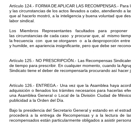
Artículo 124.- FORMA DE APLICAR LAS RECOMPENSAS.- Para la d
y las circunstancias de los actos llevados a cabo, atendiendo a l
que al hacerlo mostró, a la inteligencia y buena voluntad que des
labor sindical.
Los Miembros Representantes facultados para proponer 
las circunstancias de cada caso y procurar que, al mismo tiem
la frecuencia con que se otorgaren o a la desproporción entre e
y humilde, en apariencia insignificante, pero que debe ser reco
Artículo 125.- NO PRESCRIPCIÓN.- Las Recompensas Sindicales 
de tiempo para prescribir. En cualquier momento, cuando la Agrupa
Sindicato tiene el deber de recompensarla procurando así hacer ju
Artículo 126.- ENTREGA.- Una vez que la Asamblea haya acorda
adquisición o llenados los trámites necesarios para hacerlas ef
una Asamblea General o Local de la División Ciudad de México
publicidad a la Orden del Día.
Bajo la presidencia del Secretario General y estando en el est
procederá a la entrega de Recompensas y a la lectura de la
recompensados están particularmente obligados a asistir person