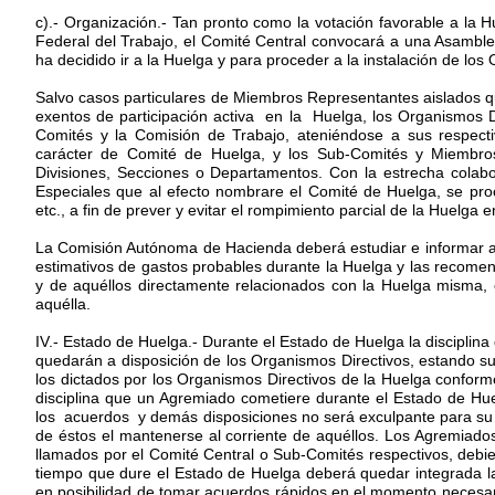
c).- Organización.- Tan pronto como la votación favorable a la H
Federal del Trabajo, el Comité Central convocará a una Asamblea
ha decidido ir a la Huelga y para proceder a la instalación de los
Salvo casos particulares de Miembros Representantes aislados qu
exentos de participación activa en la Huelga, los Organismos D
Comités y la Comisión de Trabajo, ateniéndose a sus respectiv
carácter de Comité de Huelga, y los Sub-Comités y Miembros
Divisiones, Secciones o Departamentos. Con la estrecha cola
Especiales que al efecto nombrare el Comité de Huelga, se proce
etc., a fin de prever y evitar el rompimiento parcial de la Huelga 
La Comisión Autónoma de Hacienda deberá estudiar e informar al 
estimativos de gastos probables durante la Huelga y las recome
y de aquéllos directamente relacionados con la Huelga misma, 
aquélla.
IV.- Estado de Huelga.- Durante el Estado de Huelga la disciplina
quedarán a disposición de los Organismos Directivos, estando su
los dictados por los Organismos Directivos de la Huelga conforme
disciplina que un Agremiado cometiere durante el Estado de Hu
los acuerdos y demás disposiciones no será exculpante para su f
de éstos el mantenerse al corriente de aquéllos. Los Agremiados
llamados por el Comité Central o Sub-Comités respectivos, debie
tiempo que dure el Estado de Huelga deberá quedar integrada la
en posibilidad de tomar acuerdos rápidos en el momento necesari