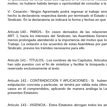
motivo, no hubiere habido tiempo u oportunidad de consultar a l
V.- Cesación.- Ningún Agremiado podrá regresar al trabajo sin
hecho la declaratoria respectiva dando por terminado el Estado d
Sindicato. En la declaratoria se indicará la forma y fechas en q
Artículo 140.- PAROS.- En casos derivados de las relaciones
ART. 1, hacia los intereses del Sindicato, las Asambleas Gener
menos prolongada atendiendo a la importancia del motivo que los 
Trabajo. La violación a los acuerdos de estas Asambleas por par
Sindicato, previos los trámites necesarios para ello.
Artículo 141.- TÍTULOS.- Los nombres de los Capítulos, Artícul
han sido puestos con el fin de sintetizar y facilitar la búsqueda
reservado exclusivamente al texto.
Artículo 142.- CONTRADICCIÓN Y APLICACIONES.- Si hubiere
estipulación concreta y particular, se tendrá por válida esta úl
casos en él comprendidos, aplicando de manera análoga la Ley
presentes Estatutos.
Artículo 143.- VIGENCIA.- Estos Estatutos derogan todos los a