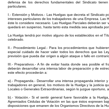
defensa de los derechos fundamentales del Sindicato tienen 
particulares.
I.- Extensión y Motivos.- Las Huelgas que decreta el Sindicato p
intereses particulares de los trabajadores de una Empresa. Las H
éste lo considere necesario. Las Huelgas Parciales deberán ser v
quedará en suspenso, hasta tanto esta medida sea aprobada por 
La Huelga tendrá por motivo alguno de los establecidos en el Tít
celebrado.
II.- Procedimiento Legal.- Para los procedimientos que hubiere
especial cuidado de hacer valer todos los derechos que las Leye
previsión que pueda dar origen a algún ataque o fallo en contrari
III.- Preparativos.- A fin de evitar hasta donde sea posible e
deberán desarrollar una intensa labor de preparación y de estrec
este efecto procederán a:
a).- Propaganda.- Desarrollar una intensa propaganda interior y 
trabajadores en general, los motivos de la Huelga y la justicia 
Locales o Generales Extraordinarias, según lo juzgue oportuno, a
b).- Votación.- Si el sentir general fuere favorable a la Huelg
Agremiados Cédulas de Votación en las que éstos expresen bajo 
disposiciones que emanen de los Organismos Directivos de la Huel